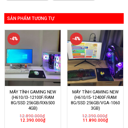
SẢN PHẨM TƯƠNG TỰ
-4%
-4%
MÁY TÍNH GAMING NEW
MÁY TÍNH GAMING NEW
(H610/I3-12100F/RAM
(H610/I5-12400F/RAM
8G/SSD 256GB/RX6500
8G/SSD 256GB/VGA-1060
4GB)
3GB)
12.890.000
₫
12.390.000
₫
Giá
Giá
Giá
Giá
12.390.000
₫
11.890.000
₫
gốc
hiện
gốc
hiện
là:
tại
là:
tại