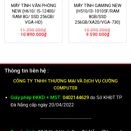
MÁY TÍNH VĂN PHÒNG
MÁY TÍNH GAMING NEW
NEW (H610/ I5-12400/
(H510/I3-10105F/RAM
RAM 8G/ SSD 256GB/
8GB/SSD
VGA-HD)
256GB/XA20/VGA-730)
11.390.000
₫
10.090.000
₫
Giá
Giá
Giá
Giá
10.890.000
₫
9.590.000
₫
gốc
hiện
gốc
hiện
là:
tại
là:
tại
11.390.000₫.
là:
10.090.000₫.
là:
10.890.000₫.
9.590.000₫.
Thông tin liên hệ :
CÔNG TY TNHH THƯƠNG MẠI VÀ DỊCH VỤ CƯỜNG
COMPUTER
Giấy phép ĐKKD + MST:
0402144629
do Sở KHĐT TP.
Đà Nẵng cấp ngày 20/04/2022
-----------------------------------