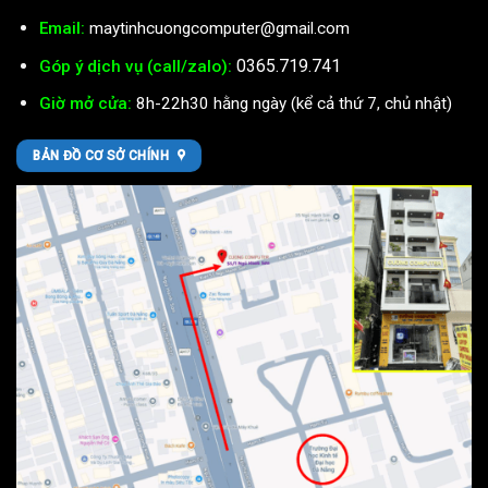
Email:
maytinhcuongcomputer@gmail.com
0365.719.741
Góp ý dịch vụ (call/zalo):
Giờ mở cửa:
8h-22h30 hằng ngày (kể cả thứ 7, chủ nhật)
BẢN ĐỒ CƠ SỞ CHÍNH