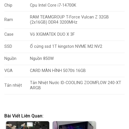
Chip
Cpu Intel Core i7-14700K
RAM TEAMGROUP T-Force Vulcan Z 32GB
Ram
(2x16GB) DDR4 3200MHz
Case
Vỏ XIGMATEK DUO X 3F
SSD
Ổ cứng ssd 1T kingston NVME M2 NV2
Nguồn
Nguồn 850W
VGA
CARD MÀN HÌNH 5070ti 16GB
Tản Nhiệt Nước ID-COOLING ZOOMFLOW 240-XT
Tản nhiệt
ARGB
Bài Viết Liên Quan: