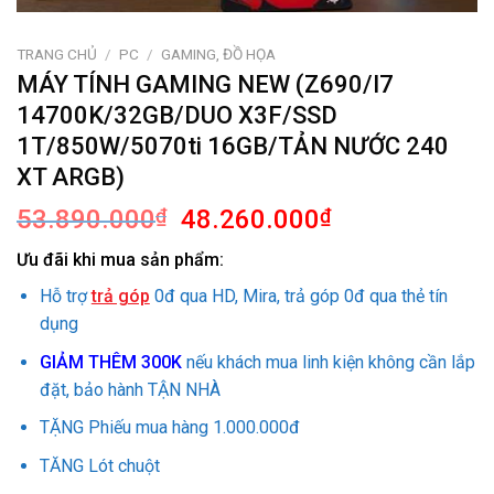
TRANG CHỦ
/
PC
/
GAMING, ĐỒ HỌA
MÁY TÍNH GAMING NEW (Z690/I7
14700K/32GB/DUO X3F/SSD
1T/850W/5070ti 16GB/TẢN NƯỚC 240
XT ARGB)
Giá
Giá
53.890.000
₫
48.260.000
₫
gốc
hiện
Ưu đãi khi mua sản phẩm:
là:
tại
53.890.000₫.
là:
Hỗ trợ
trả góp
0đ qua HD, Mira, trả góp 0đ qua thẻ tín
48.260.000₫.
dụng
GIẢM THÊM 300K
nếu khách mua linh kiện không cần lắp
đặt, bảo hành TẬN NHÀ
TẶNG Phiếu mua hàng 1.000.000đ
TĂNG Lót chuột