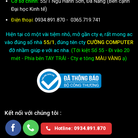
55/1 Ngũ Hành Sơn, Đà Nẵng (Bên cạnh
Cơ sở chính:
Đại học Kinh tế)
0934.891.870
-
0365.719.741
Điện thoại:
Hiện tại có một vài tiệm nhỏ, mở gần cty e, rất mong ac
vào đúng số nhà
55/1
, đúng tên cty
CƯỜNG COMPUTER
đỡ nhầm giúp e với ac nha.
(Tới kiệt
Số 55 - Đi vào 20
mét - Phía bên TAY TRÁI - Cty e
tông
MÀU VÀNG
ạ)
Kết nối với chúng tôi :
Hotline: 0934.891.870