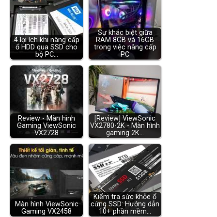
Sự khác biệt giữa
4 lợi ích khi nâng cấp
RAM 8GB và 16GB
ổ HDD qua SSD cho
trong việc nâng cấp
bộ PC…
PC
Review - Màn hình
[Review] ViewSonic
Gaming ViewSonic
VX2780-2K - Màn hình
VX2728
gaming 2K…
Kiểm tra sức khỏe ổ
Màn hình ViewSonic
cứng SSD: Hướng dẫn
Gaming VX2458
10+ phần mềm…