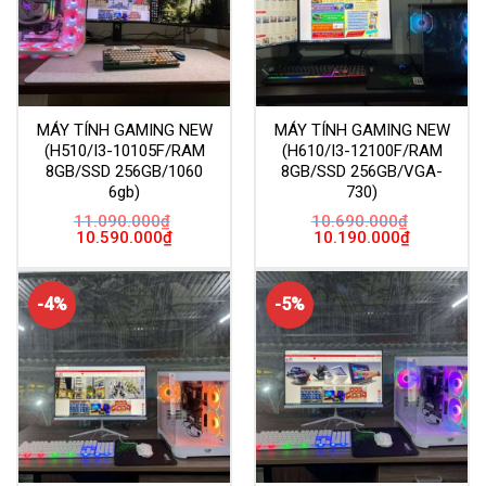
MÁY TÍNH GAMING NEW
MÁY TÍNH GAMING NEW
(H510/I3-10105F/RAM
(H610/I3-12100F/RAM
8GB/SSD 256GB/1060
8GB/SSD 256GB/VGA-
6gb)
730)
11.090.000
₫
10.690.000
₫
Giá
Giá
Giá
Giá
10.590.000
₫
10.190.000
₫
gốc
hiện
gốc
hiện
là:
tại
là:
tại
11.090.000₫.
là:
10.690.000₫.
là:
10.590.000₫.
10.190.000
-4%
-5%