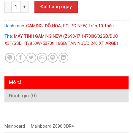
MÁY TÍNH GAMING NEW (Z690/I7 14700K/32GB/DUO X3F/SSD 1T
Đặt hàng ngay
Danh mục:
GAMING, ĐỒ HỌA
,
PC
,
PC NEW
,
Trên 10 Triệu
Thẻ:
MÁY TÍNH GAMING NEW (Z690/I7 14700K/32GB/DUO
X3F/SSD 1T/850W/5070ti 16GB/TẢN NƯỚC 240 XT ARGB)
Mô tả
Đánh giá (0)
Mainboard
Mainboard Z690 DDR4