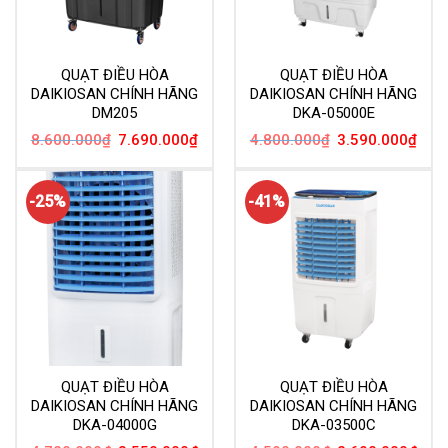
QUẠT ĐIỀU HÒA
QUẠT ĐIỀU HÒA
DAIKIOSAN CHÍNH HÃNG
DAIKIOSAN CHÍNH HÃNG
DM205
DKA-05000E
Giá
Giá
Giá
Giá
8.600.000
₫
7.690.000
₫
4.800.000
₫
3.590.000
₫
gốc
hiện
gốc
hiện
là:
tại
là:
tại
8.600.000₫.
là:
4.800.000₫.
là:
7.690.000₫.
3.59
-25%
-41%
QUẠT ĐIỀU HÒA
QUẠT ĐIỀU HÒA
DAIKIOSAN CHÍNH HÃNG
DAIKIOSAN CHÍNH HÃNG
DKA-04000G
DKA-03500C