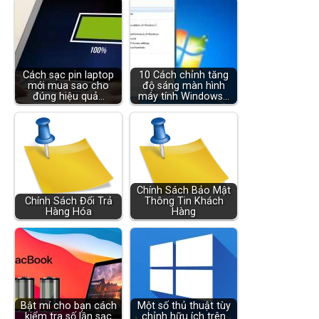
Cách sạc pin laptop
10 Cách chỉnh tăng
mới mua sao cho
độ sáng màn hình
đúng hiệu quả…
máy tính Windows…
Chính Sách Bảo Mật
Chính Sách Đổi Trả
Thông Tin Khách
Hàng Hóa
Hàng
Bật mí cho bạn cách
Một số thủ thuật tùy
kiểm tra số lần sạc
chỉnh hữu ích trên