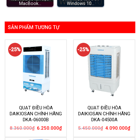
MacBook…
Windows 10…
SẢN PHẨM TƯƠNG TỰ
-25%
-25%
QUẠT ĐIỀU HÒA
QUẠT ĐIỀU HÒA
DAIKIOSAN CHÍNH HÃNG
DAIKIOSAN CHÍNH HÃNG
DKA-06000B
DKA-04500A
Giá
Giá
Giá
Giá
8.360.000
₫
6.250.000
₫
5.450.000
₫
4.090.000
₫
gốc
hiện
gốc
hiện
là:
tại
là:
tại
8.360.000₫.
là:
5.450.000₫.
là: