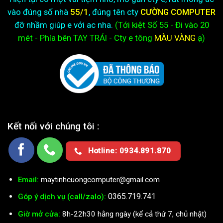
vào đúng số nhà
55/1
, đúng tên cty
CƯỜNG COMPUTER
đỡ nhầm giúp e với ac nha.
(Tới kiệt
Số 55 - Đi vào 20
mét - Phía bên TAY TRÁI - Cty e
tông
MÀU VÀNG
ạ)
Kết nối với chúng tôi :
Hotline: 0934.891.870
Email:
maytinhcuongcomputer@gmail.com
0365.719.741
Góp ý dịch vụ (call/zalo):
Giờ mở cửa:
8h-22h30 hằng ngày (kể cả thứ 7, chủ nhật)