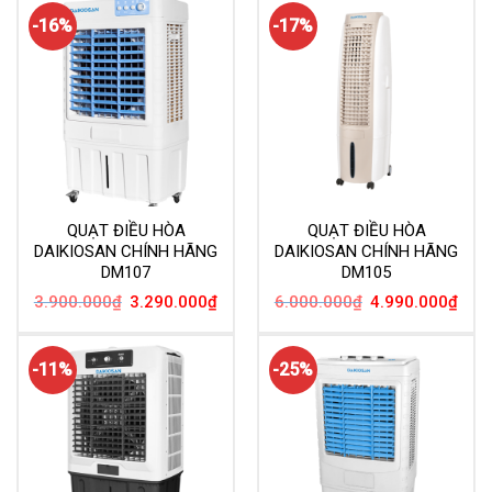
6.250.000₫.
4.09
-16%
-17%
QUẠT ĐIỀU HÒA
QUẠT ĐIỀU HÒA
DAIKIOSAN CHÍNH HÃNG
DAIKIOSAN CHÍNH HÃNG
DM107
DM105
Giá
Giá
Giá
Giá
3.900.000
₫
3.290.000
₫
6.000.000
₫
4.990.000
₫
gốc
hiện
gốc
hiện
là:
tại
là:
tại
3.900.000₫.
là:
6.000.000₫.
là:
3.290.000₫.
4.99
-11%
-25%