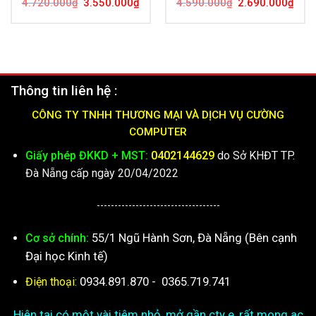
Giá
Giá
Giá
Giá
4.720.000
₫
3.550.000
₫
4.590.000
₫
2.690.000
₫
gốc
hiện
gốc
hiện
là:
tại
là:
tại
4.720.000₫.
là:
4.590.000₫.
là:
3.550.000₫.
2.69
Thông tin liên hệ :
CÔNG TY TNHH THƯƠNG MẠI VÀ DỊCH VỤ CƯỜNG
COMPUTER
Giấy phép ĐKKD + MST:
0402144629
do Sở KHĐT TP.
Đà Nẵng cấp ngày 20/04/2022
-----------------------------------
55/1 Ngũ Hành Sơn, Đà Nẵng (Bên cạnh
Cơ sở chính:
Đại học Kinh tế)
0934.891.870
-
0365.719.741
Điện thoại:
Hiện tại có một vài tiệm nhỏ, mở gần cty e, rất mong ac