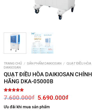
TRANG CHỦ
/
SẢN PHẨM DAIKIOSAN
/
QUẠT ĐIỀU HÒA
DAIKIOSAN
QUẠT ĐIỀU HÒA DAIKIOSAN CHÍNH
HÃNG DKA-05000B
5.00
1
trên 5
Giá
Giá
7.600.000
₫
5.690.000
₫
dựa trên
gốc
hiện
đánh giá
Ưu đãi khi mua sản phẩm
là:
tại