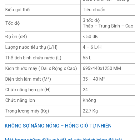
Kiểu gió thổi
Tiêu chuẩn
3 tốc độ:
Tốc độ
Thấp – Trung Bình – Cao
Độ ồn (dB)
≤ 50 dB
Lượng nước tiêu thụ (L/H)
4 – 6 L/H
Thể tích bình chứa nước (L)
55 L
Kích thước máy ( Dài x Rộng x Cao)
695x440x1250 MM
Diện tích làm mát (M²)
35 – 40 M²
Chức năng hẹn giờ (H)
24
Chức năng Ion
Không
Trọng lượng máy (Kg)
22,7 Kg
KHÔNG SỢ NẮNG NÓNG – HÓNG GIÓ TỰ NHIÊN