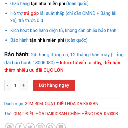
7.600.000₫.
là:
Giao hàng
tận nhà miễn phí
(toàn quốc)
5.690.000₫.
Hỗ trợ
trả góp
lãi suất thấp (chỉ cần CMND + Bằng lái
xe), trả trước 0 đ
Kích hoạt bảo hành điện tử, không cần phiếu bảo hành
Bảo hành
tận nhà miễn phí
(toàn quốc)
Bảo hành:
24 tháng động cơ, 12 tháng thân máy (Tổng
đài bảo hành 18006080) –
Inbox tư vấn tại đây, để nhận
thêm nhiều ưu đãi CỰC LỚN
QUẠT ĐIỀU HÒA DAIKIOSAN CHÍNH HÃNG DKA-05000B số lượng
Đặt hàng ngay
Danh mục:
30M-40M
,
QUẠT ĐIỀU HÒA DAIKIOSAN
Thẻ:
QUẠT ĐIỀU HÒA DAIKIOSAN CHÍNH HÃNG DKA-05000B