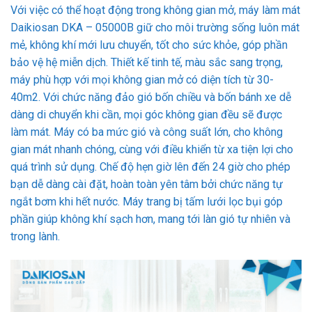
Với việc có thể hoạt động trong không gian mở, máy làm mát
Daikiosan DKA – 05000B giữ cho môi trường sống luôn mát
mẻ, không khí mới lưu chuyển, tốt cho sức khỏe, góp phần
bảo vệ hệ miễn dịch. Thiết kế tinh tế, màu sắc sang trọng,
máy phù hợp với mọi không gian mở có diện tích từ 30-
40m2. Với chức năng đảo gió bốn chiều và bốn bánh xe dễ
dàng di chuyển khi cần, mọi góc không gian đều sẽ được
làm mát. Máy có ba mức gió và công suất lớn, cho không
gian mát nhanh chóng, cùng với điều khiển từ xa tiện lợi cho
quá trình sử dụng. Chế độ hẹn giờ lên đến 24 giờ cho phép
bạn dễ dàng cài đặt, hoàn toàn yên tâm bởi chức năng tự
ngắt bơm khi hết nước. Máy trang bị tấm lưới lọc bụi góp
phần giúp không khí sạch hơn, mang tới làn gió tự nhiên và
trong lành.