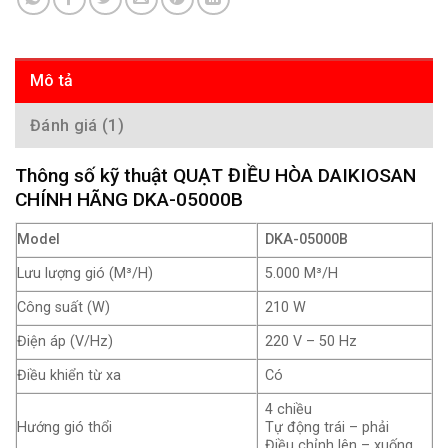
Mô tả
Đánh giá (1)
Thông số kỹ thuật QUẠT ĐIỀU HÒA DAIKIOSAN
CHÍNH HÃNG DKA-05000B
Model
DKA-05000B
Lưu lượng gió (M³/H)
5.000 M³/H
Công suất (W)
210 W
Điện áp (V/Hz)
220 V – 50 Hz
Điều khiển từ xa
Có
4 chiều
Hướng gió thổi
Tự động trái – phải
Điều chỉnh lên – xuống