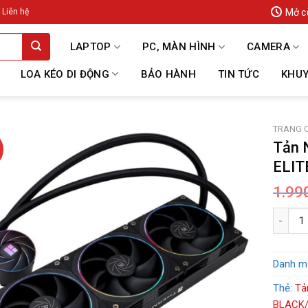
Mở c
Liên hệ
LAPTOP
PC, MÀN HÌNH
CAMERA
LOA KÉO DI ĐỘNG
BẢO HÀNH
TIN TỨC
KHUY
TRANG 
Tản 
ELIT
1.99
Tản Nhi
Danh m
Thẻ:
Tả
BLACK/