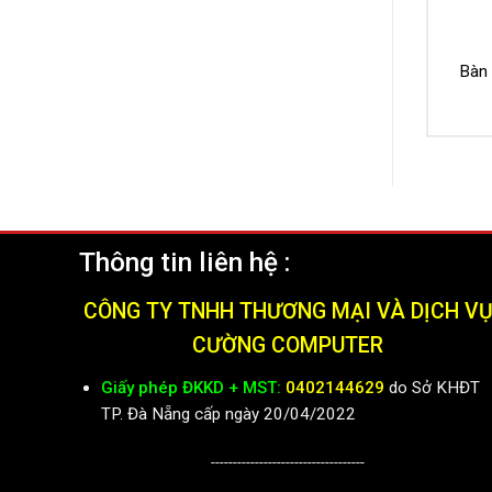
Bàn 
Thông tin liên hệ :
CÔNG TY TNHH THƯƠNG MẠI VÀ DỊCH V
CƯỜNG COMPUTER
Giấy phép ĐKKD + MST:
0402144629
do Sở KHĐT
TP. Đà Nẵng cấp ngày 20/04/2022
-----------------------------------