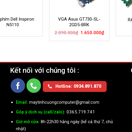
phím Dell Inspiron
VGA Asus GT730-SL-
R
N5110
2GD5-BRK
Giá
Giá
2.090.000
₫
1.650.000
₫
gốc
hiện
là:
tại
2.090.000₫.
là:
1.650.000₫.
Kết nối với chúng tôi :
Ụ
Hotline: 0934.891.870
Email:
maytinhcuongcomputer@gmail.com
0365.719.741
Góp ý dịch vụ (call/zalo):
Giờ mở cửa:
8h-22h30 hằng ngày (kể cả thứ 7, chủ
nhật)