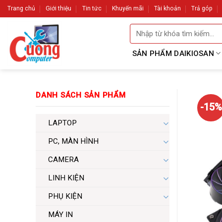
Skip
Trang chủ
Giới thiệu
Tin tức
Khuyến mãi
Tài khoản
Trả góp
to
Tìm
content
kiếm:
SẢN PHẨM DAIKIOSAN
DANH SÁCH SẢN PHẨM
-15%
LAPTOP
PC, MÀN HÌNH
CAMERA
LINH KIỆN
PHỤ KIỆN
MÁY IN