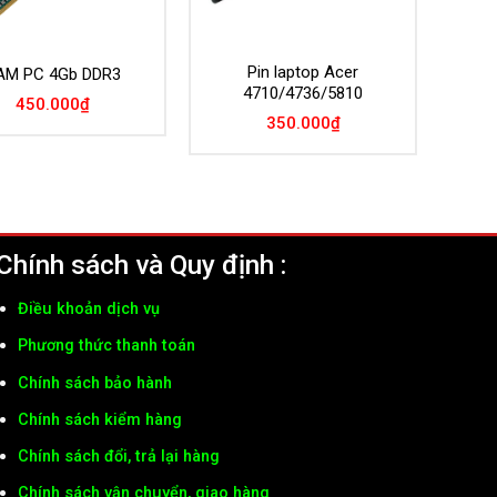
Pin laptop Acer
AM PC 4Gb DDR3
4710/4736/5810
450.000
₫
350.000
₫
Chính sách và Quy định :
Điều khoản dịch vụ
Phương thức thanh toán
Chính sách bảo hành
Chính sách kiểm hàng
Chính sách đổi, trả lại hàng
Chính sách vận chuyển, giao hàng