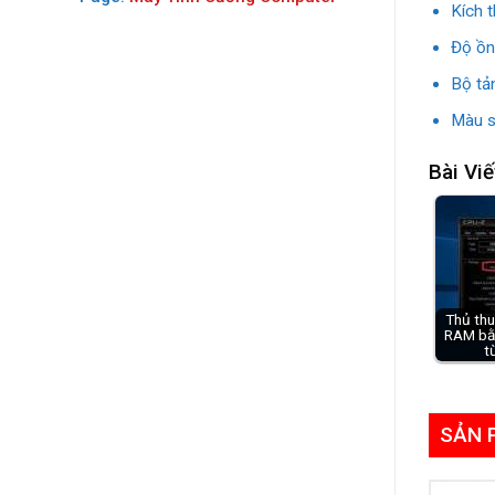
Kích
Độ ồn
Bộ tả
Màu s
Bài Viế
Thủ thu
RAM bằ
t
SẢN 