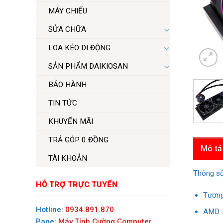
MÁY CHIẾU
SỬA CHỮA
LOA KÉO DI ĐỘNG
SẢN PHẨM DAIKIOSAN
BẢO HÀNH
TIN TỨC
KHUYẾN MÃI
TRẢ GÓP 0 ĐỒNG
Mô tả
TÀI KHOẢN
Thông s
HỖ TRỢ TRỰC TUYẾN
Tương
Hotline:
0934.891.870
AMD：
Page:
Máy Tính Cường Computer