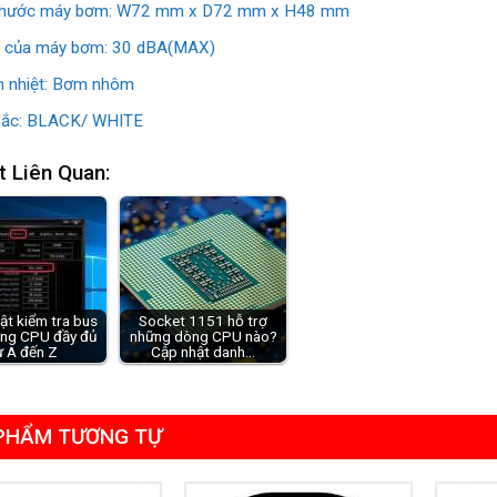
 thước máy bơm: W72 mm x D72 mm x H48 mm
 của máy bơm: 30 dBA(MAX)
n nhiệt: Bơm nhôm
ắc: BLACK/ WHITE
t Liên Quan:
ật kiểm tra bus
Socket 1151 hỗ trợ
ng CPU đầy đủ
những dòng CPU nào?
ừ A đến Z
Cập nhật danh…
PHẨM TƯƠNG TỰ