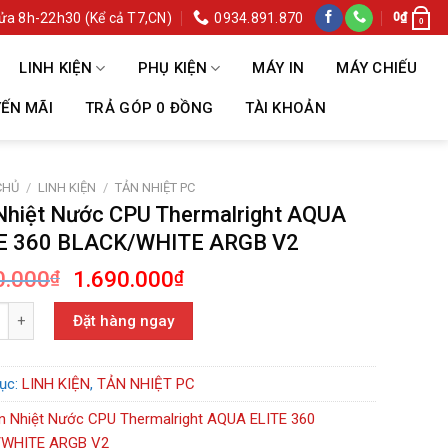
ửa 8h-22h30 (Kể cả T7,CN)
0934.891.870
0
₫
0
LINH KIỆN
PHỤ KIỆN
MÁY IN
MÁY CHIẾU
ẾN MÃI
TRẢ GÓP 0 ĐỒNG
TÀI KHOẢN
CHỦ
/
LINH KIỆN
/
TẢN NHIỆT PC
Nhiệt Nước CPU Thermalright AQUA
E 360 BLACK/WHITE ARGB V2
Giá
Giá
0.000
1.690.000
₫
₫
gốc
hiện
ệt Nước CPU Thermalright AQUA ELITE 360 BLACK/WHITE ARGB V2 số l
là:
tại
Đặt hàng ngay
1.990.000₫.
là:
1.690.000₫.
ục:
LINH KIỆN
,
TẢN NHIỆT PC
n Nhiệt Nước CPU Thermalright AQUA ELITE 360
WHITE ARGB V2