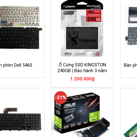
Ổ Cứng SSD KINGSTON
n phím Dell 5460
Bàn ph
240GB | Bảo hành 3 năm
1.200.000
₫
-21%