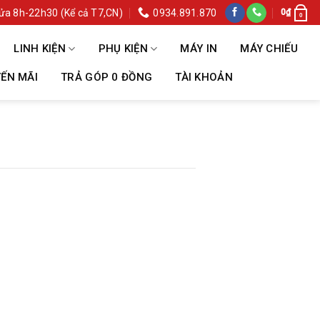
ửa 8h-22h30 (Kể cả T7,CN)
0934.891.870
0
₫
0
LINH KIỆN
PHỤ KIỆN
MÁY IN
MÁY CHIẾU
ẾN MÃI
TRẢ GÓP 0 ĐỒNG
TÀI KHOẢN