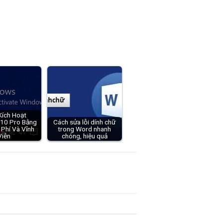
Kích Hoạt
10 Pro Bằng
Cách sửa lỗi dính chữ
 Phí Và Vĩnh
trong Word nhanh
Viễn
chóng, hiệu quả