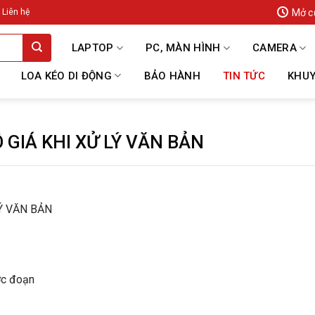
Mở c
Liên hệ
LAPTOP
PC, MÀN HÌNH
CAMERA
LOA KÉO DI ĐỘNG
BẢO HÀNH
TIN TỨC
KHUY
 GIÁ KHI XỬ LÝ VĂN BẢN
Ý VĂN BẢN
ớc đoạn