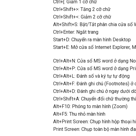
Ctrl+[: Giảm 1 cỡ chữ
Ctrl+Shift+>: Tăng 2 cỡ chữ
Ctrl+Shift+<: Giảm 2 cỡ chữ
Alt+Shift+S: Bật/Tắt phân chia cửa sổ
Ctrl+Enter: Ngắt trang
Start+D: Chuyển ra màn hình Desktop
Start+E: Mở cửa sổ Internet Explorer, 
Ctrl+Alt+N: Cửa sổ MS word ở dạng No
Ctrl+Alt+P: Cửa sổ MS word ở dạng Pri
Ctrl+Alt+L: Đánh số và ký tự tự động
Ctrl+Alt+F: Đánh ghi chú (Footnotes) ở 
Ctrl+Alt+D: Đánh ghi chú ở ngay dưới d
Ctrl+Shift+A: Chuyển đổi chữ thường thà
Alt+F10: Phóng to màn hình (Zoom)
Alt+F5: Thu nhỏ màn hình
Alt+Print Screen: Chụp hình hộp thoại hi
Print Screen: Chụp toàn bộ màn hình đan