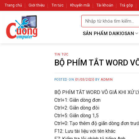
Skip
Trang chủ
Giới thiệu
Tin tức
Khuyến mãi
Tài khoản
Trả góp
to
Tìm
content
kiếm:
SẢN PHẨM DAIKIOSAN
TIN TỨC
BỘ PHÍM TẮT WORD VÔ
POSTED ON
01/03/2020
BY
ADMIN
BỘ PHÍM TẮT WORD VÔ GIÁ KHI XỬ L
Ctrl+1: Giãn dòng đơn
Ctrl+2: Giãn dòng đôi
Ctrl+5: Giãn dòng 1,5
Ctrl+0: Tạo thêm độ giãn dòng đơn trư
F12: Lưu tài liệu với tên khác
F7: Kiểm tra lỗi chính tả tiếng Anh