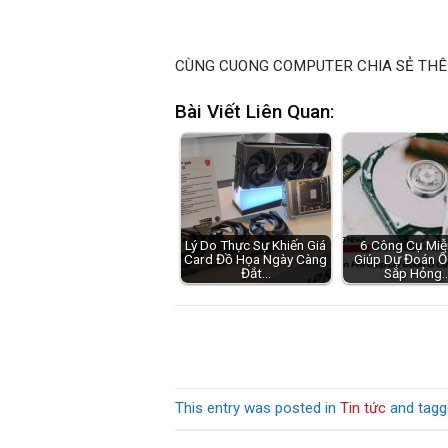
CÙNG CUONG COMPUTER CHIA SẺ THÊ
Bài Viết Liên Quan:
Lý Do Thực Sự Khiến Giá
6 Công Cụ Miễ
Card Đồ Họa Ngày Càng
Giúp Dự Đoán Ổ
Đắt…
Sắp Hỏng
This entry was posted in
Tin tức
and tag