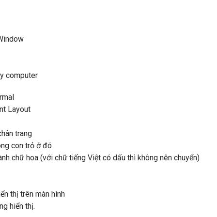
 Window
My computer
rmal
nt Layout
chân trang
òng con trỏ ở đó
nh chữ hoa (với chữ tiếng Việt có dấu thì không nên chuyển)
ển thị trên màn hình
g hiển thị.