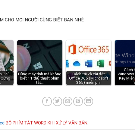
M CHO MỌI NGƯỜI CÙNG BIẾT BẠN NHÉ
Cách 
n Phí
Dùng máy tính mà không
Cách tải và cài đặt
Windows 
 Cứng
biết 11 thủ thuật phím
Office 365 (Microsoft
Key Miễn
…
tắt…
365) miễn phí
ged
BỘ PHÍM TẮT WORD KHI XỬ LÝ VĂN BẢN
.