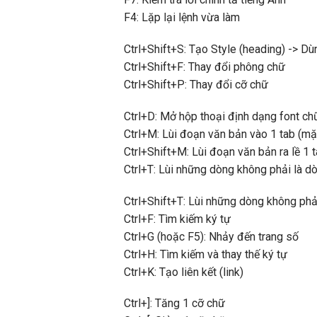
F4: Lặp lại lệnh vừa làm
Ctrl+Shift+S: Tạo Style (heading) -> D
Ctrl+Shift+F: Thay đổi phông chữ
Ctrl+Shift+P: Thay đổi cỡ chữ
Ctrl+D: Mở hộp thoại định dạng font ch
Ctrl+M: Lùi đoạn văn bản vào 1 tab (m
Ctrl+Shift+M: Lùi đoạn văn bản ra lề 1 
Ctrl+T: Lùi những dòng không phải là d
Ctrl+Shift+T: Lùi những dòng không phả
Ctrl+F: Tìm kiếm ký tự
Ctrl+G (hoặc F5): Nhảy đến trang số
Ctrl+H: Tìm kiếm và thay thế ký tự
Ctrl+K: Tạo liên kết (link)
Ctrl+]: Tăng 1 cỡ chữ