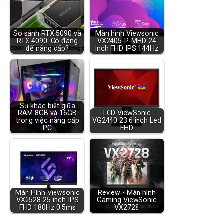
So sánh RTX 5090 và
Màn hình Viewsonic
RTX 4090: Có đáng
VX2405-P-MHD 24
để nâng cấp?
inch FHD IPS 144Hz
Sự khác biệt giữa
RAM 8GB và 16GB
LCD ViewSonic
trong việc nâng cấp
VG2440 23.6 inch Led
PC
FHD
Màn Hình Viewsonic
Review - Màn hình
VX2528 25 inch IPS
Gaming ViewSonic
FHD 180Hz 0.5ms
VX2728