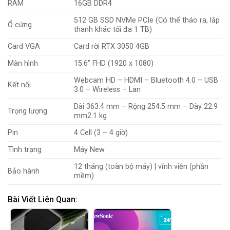
RAM
16GB
DDR4
512 GB SSD NVMe PCIe (Có thể tháo ra, lắp
Ổ cứng
thanh khác tối đa 1 TB)
Card VGA
Card rời
RTX 3050 4GB
Màn hình
15.6” FHD (1920 x 1080)
Webcam HD – HDMI – Bluetooth 4.0 – USB
Kết nối
3.0 – Wireless – Lan
Dài 363.4 mm – Rộng 254.5 mm – Dày 22.9
Trọng lượng
mm
2.1 kg
Pin
4 Cell (3 – 4 giờ)
Tình trạng
Máy New
12 tháng (toàn bộ máy) | vĩnh viễn (phần
Bảo hành
mềm)
Bài Viết Liên Quan: