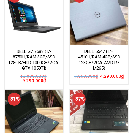
DELL G7 7588 (I7-
DELL 5547 (I7–
8750H/RAM 8GB/SSD
4510U/RAM 4GB/SSD
128GB/HDD 1000GB/VGA-
128GB/VGA-AMD R7
GTX 1050TI)
M265)
Giá
Giá
13.090.000
₫
7.690.000
₫
4.290.000
₫
gốc
hiện
Giá
Giá
9.290.000
₫
là:
tại
gốc
hiện
7.690.000₫.
là:
là:
tại
4.29
13.090.000₫.
là:
9.290.000₫.
-31%
-37%