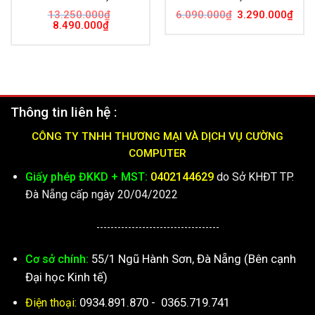
Giá
Giá
13.250.000
₫
6.090.000
₫
3.290.000
₫
gốc
hiện
Giá
Giá
8.490.000
₫
là:
tại
gốc
hiện
6.090.000₫.
là:
là:
tại
3.29
13.250.000₫.
là:
8.490.000₫.
Thông tin liên hệ :
CÔNG TY TNHH THƯƠNG MẠI VÀ DỊCH VỤ CƯỜNG
COMPUTER
Giấy phép ĐKKD + MST:
0402144629
do Sở KHĐT TP.
Đà Nẵng cấp ngày 20/04/2022
-----------------------------------
55/1 Ngũ Hành Sơn, Đà Nẵng (Bên cạnh
Cơ sở chính:
Đại học Kinh tế)
0934.891.870
-
0365.719.741
Điện thoại: