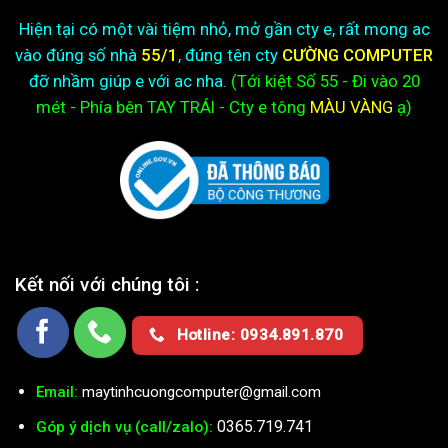
Hiện tại có một vài tiệm nhỏ, mở gần cty e, rất mong ac
vào đúng số nhà
55/1
, đúng tên cty
CƯỜNG COMPUTER
đỡ nhầm giúp e với ac nha.
(Tới kiệt
Số 55 - Đi vào 20
mét - Phía bên TAY TRÁI - Cty e
tông
MÀU VÀNG
ạ)
Kết nối với chúng tôi :
Hotline: 0934.891.870
Email:
maytinhcuongcomputer@gmail.com
0365.719.741
Góp ý dịch vụ (call/zalo):