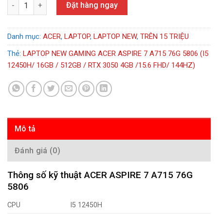
LAPTOP NEW GAMING ACER ASPIRE 7 A715 76G 5806 (I5 12450H/ 
Đặt hàng ngay
Danh mục:
ACER
,
LAPTOP
,
LAPTOP NEW
,
TRÊN 15 TRIỆU
Thẻ:
LAPTOP NEW GAMING ACER ASPIRE 7 A715 76G 5806 (I5
12450H/ 16GB / 512GB / RTX 3050 4GB /15.6 FHD/ 144HZ)
Mô tả
Đánh giá (0)
Thông số kỹ thuật ACER ASPIRE 7 A715 76G
5806
CPU
I5 12450H