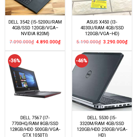
DELL 3542 (I5-5200U/RAM
ASUS X450 (I3-
4GB/SSD 120GB/VGA–
4030U/RAM 4GB/SSD
NVIDIA 820M)
120GB/VGA–HD)
Giá
Giá
Giá
Giá
7.090.000
₫
4.890.000
₫
5.190.000
₫
3.290.000
₫
gốc
hiện
gốc
hiện
là:
tại
là:
tại
7.090.000₫.
là:
5.190.000₫.
là:
4.890.000₫.
3.29
-36%
-46%
DELL 7567 (I7-
DELL 5530 (I5-
7700HQ/RAM 8GB/SSD
3320M/RAM 4GB/SSD
128GB/HDD 500GB/VGA-
120GB/HDD 250GB/VGA-
GTX 1050TI)
HD)