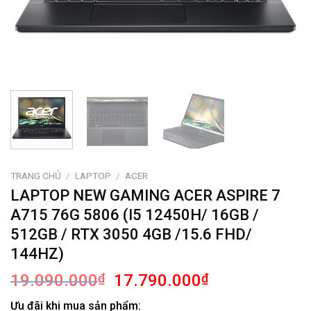
TRANG CHỦ
/
LAPTOP
/
ACER
LAPTOP NEW GAMING ACER ASPIRE 7
A715 76G 5806 (I5 12450H/ 16GB /
512GB / RTX 3050 4GB /15.6 FHD/
144HZ)
Giá
Giá
19.090.000
₫
17.790.000
₫
gốc
hiện
Ưu đãi khi mua sản phẩm: