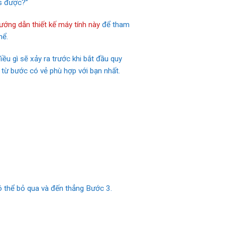
ws được?”
ướng dẫn thiết kế máy tính này
để tham
hể.
ều gì sẽ xảy ra trước khi bắt đầu quy
 từ bước có vẻ phù hợp với bạn nhất.
ó thể bỏ qua và đến thẳng Bước 3.