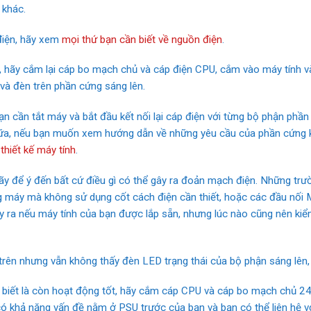
 khác.
 điện, hãy xem
mọi thứ bạn cần biết về nguồn điện
.
SU, hãy cắm lại cáp bo mạch chủ và cáp điện CPU, cắm vào máy tính 
 và đèn trên phần cứng sáng lên.
bạn cần tắt máy và bắt đầu kết nối lại cáp điện với từng bộ phận phần
nữa, nếu bạn muốn xem hướng dẫn về những yêu cầu của phần cứng k
hiết kế máy tính
.
hãy để ý đến bất cứ điều gì có thể gây ra đoản mạch điện. Những trư
ng máy mà không sử dụng cốt cách điện cần thiết, hoặc các đầu nối 
 ra nếu máy tính của bạn được lắp sẵn, nhưng lúc nào cũng nên kiể
rên nhưng vẫn không thấy đèn LED trạng thái của bộ phận sáng lên, th
biết là còn hoạt động tốt, hãy cắm cáp CPU và cáp bo mạch chủ 2
 khả năng vấn đề nằm ở PSU trước của bạn và bạn có thể liên hệ vớ