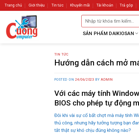
Skip
Trang chủ
Giới thiệu
Tin tức
Khuyến mãi
Tài khoản
Trả góp
to
Tìm
content
kiếm:
SẢN PHẨM DAIKIOSAN
TIN TỨC
Hướng dẫn cách mở máy 
POSTED ON
24/06/2023
BY
ADMIN
Với các máy tính Window
BIOS cho phép tự động mở
Đôi khi vài sự cố bất chợt mà máy tính W
thủ công, nhưng hãy tưởng tượng bạn đang 
tắt thật sự khó chịu đúng không nào?