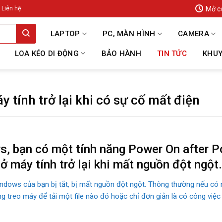
Mở c
Liên hệ
LAPTOP
PC, MÀN HÌNH
CAMERA
LOA KÉO DI ĐỘNG
BẢO HÀNH
TIN TỨC
KHUY
tính trở lại khi có sự cố mất điện
s, bạn có một tính năng Power On after 
 máy tính trở lại khi mất nguồn đột ngột.
indows của bạn bị tắt, bị mất nguồn đột ngột. Thông thường nếu có m
treo máy để tải một file nào đó hoặc chỉ đơn giản là có công việc r