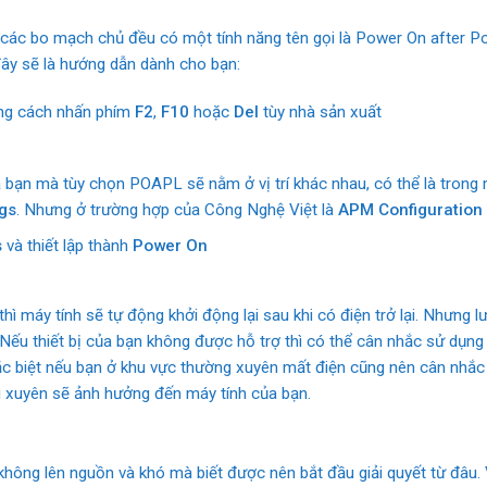
t các bo mạch chủ đều có một tính năng tên gọi là Power On after
 đây sẽ là hướng dẫn dành cho bạn:
ằng cách nhấn phím
F2
,
F10
hoặc
Del
tùy nhà sản xuất
a bạn mà tùy chọn POAPL sẽ nằm ở vị trí khác nhau, có thể là tron
gs
. Nhưng ở trường hợp của Công Nghệ Việt là
APM Configuration
s
và thiết lập thành
Power On
thì máy tính sẽ tự động khởi động lại sau khi có điện trở lại. Nhưng l
Nếu thiết bị của bạn không được hỗ trợ thì có thể cân nhắc sử dụng
ặc biệt nếu bạn ở khu vực thường xuyên mất điện cũng nên cân nhắc
 xuyên sẽ ảnh hưởng đến máy tính của bạn.
 không lên nguồn và khó mà biết được nên bắt đầu giải quyết từ đâu. 