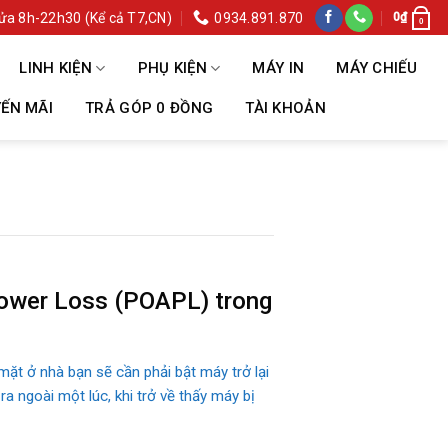
ửa 8h-22h30 (Kể cả T7,CN)
0934.891.870
0
₫
0
LINH KIỆN
PHỤ KIỆN
MÁY IN
MÁY CHIẾU
ẾN MÃI
TRẢ GÓP 0 ĐỒNG
TÀI KHOẢN
Power Loss (POAPL) trong
ặt ở nhà bạn sẽ cần phải bật máy trở lại
a ngoài một lúc, khi trở về thấy máy bị