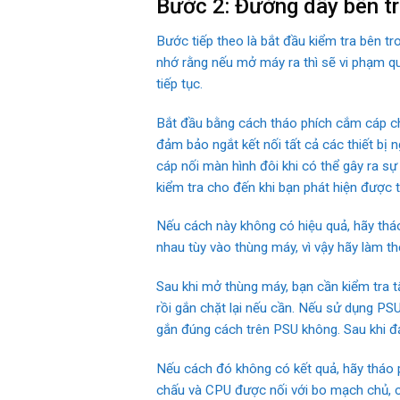
Bước 2: Đường dây bên t
Bước tiếp theo là bắt đầu kiểm tra bên t
nhớ rằng nếu mở máy ra thì sẽ vi phạm qu
tiếp tục.
Bắt đầu bằng cách tháo phích cắm cáp chạ
đảm bảo ngắt kết nối tất cả các thiết bị 
cáp nối màn hình đôi khi có thể gây ra 
kiểm tra cho đến khi bạn phát hiện được t
Nếu cách này không có hiệu quả, hãy tháo
nhau tùy vào thùng máy, vì vậy hãy làm th
Sau khi mở thùng máy, bạn cần kiểm tra tấ
rồi gắn chặt lại nếu cần. Nếu sử dụng P
gắn đúng cách trên PSU không. Sau khi đả
Nếu cách đó không có kết quả, hãy tháo 
chấu và CPU được nối với bo mạch chủ, c