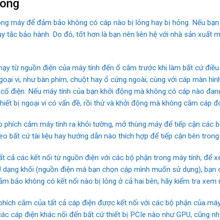
rong
rong máy để đảm bảo không có cáp nào bị lỏng hay bị hỏng. Nếu bạn 
y tắc bảo hành. Do đó, tốt hơn là bạn nên liên hệ với nhà sản xuất 
y từ nguồn điện của máy tính đến ổ cắm trước khi làm bất cứ điều g
ngoại vi, như bàn phím, chuột hay ổ cứng ngoài, cùng với cáp màn hì
sự cố điện. Nếu máy tính của bạn khởi động mà không có cáp nào đan
hiết bị ngoại vi có vấn đề, rồi thử và khởi động mà không cắm cáp đ
 phích cắm máy tính ra khỏi tường, mở thùng máy để tiếp cận các bộ
eo bất cứ tài liệu hay hướng dẫn nào thích hợp để tiếp cận bên trong
t cả các kết nối từ nguồn điện với các bộ phận trong máy tính, để x
SU dạng khối (nguồn điện mà bạn chọn cáp mình muốn sử dụng), bạn 
m bảo không có kết nối nào bị lỏng ở cả hai bên, hãy kiểm tra xem 
phích cắm của tất cả cáp điện được kết nối với các bộ phận của má
ác cáp điện khác nối đến bất cứ thiết bị PCIe nào như GPU, cũng n