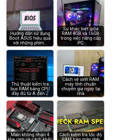
Sự khác biệt giữa
Hướng dẫn sử dụng
RAM 8GB và 16GB
Boot ASUS hiệu quả
trong việc nâng cấp
với những phím…
PC
Cách vệ sinh RAM
Thủ thuật kiểm tra
máy tính chuẩn
bus RAM bằng CPU
chuyên gia ngay tại
đầy đủ từ A đến Z
nhà
Main không nhận 4
Cách kiểm tra tốc độ
khe ram và cách khắc
RAM trên máy tính