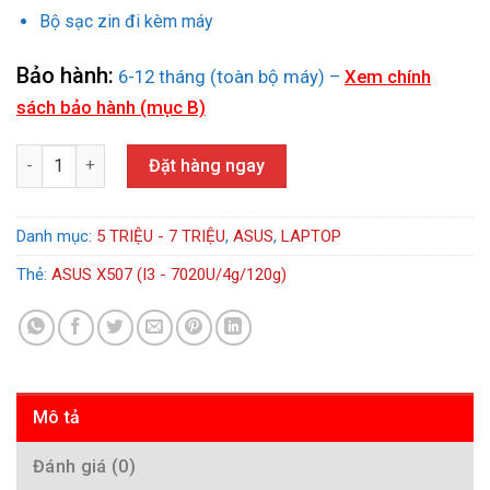
Bộ sạc zin đi kèm máy
Bảo hành:
6-12 tháng (toàn bộ máy) –
Xem chính
sách bảo hành (mục B)
ASUS X507 (I3 – 7020U/ RAM 4G/ SSD 120G/ VGA-HD) số lượng
Đặt hàng ngay
Danh mục:
5 TRIỆU - 7 TRIỆU
,
ASUS
,
LAPTOP
Thẻ:
ASUS X507 (I3 - 7020U/4g/120g)
Mô tả
Đánh giá (0)