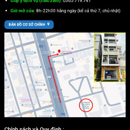
0365.719.741
Góp ý dịch vụ (call/zalo):
Giờ mở cửa:
8h-22h30 hằng ngày (kể cả thứ 7, chủ nhật)
BẢN ĐỒ CƠ SỞ CHÍNH
Chính sách và Quy định :