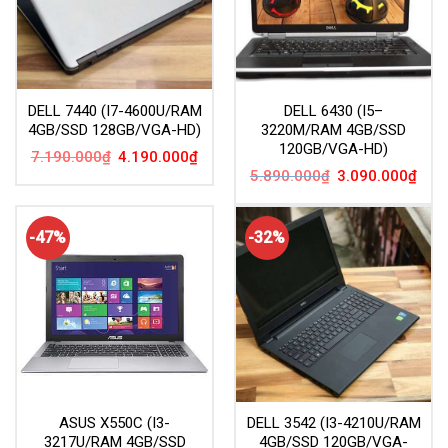
DELL 7440 (I7-4600U/RAM
DELL 6430 (I5–
4GB/SSD 128GB/VGA-HD)
3220M/RAM 4GB/SSD
120GB/VGA-HD)
Giá
Giá
7.190.000
₫
4.190.000
₫
gốc
hiện
Giá
Giá
5.890.000
₫
3.090.000
₫
là:
tại
gốc
hiện
7.190.000₫.
là:
là:
tại
4.190.000₫.
5.890.000₫.
là:
3.09
-47%
-32%
ASUS X550C (I3-
DELL 3542 (I3-4210U/RAM
3217U/RAM 4GB/SSD
4GB/SSD 120GB/VGA-