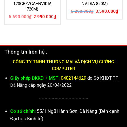
120GB/VGA–NVIDIA
NVIDIA 820M)
720M)
Giá
Giá
5.290.000
₫
3.590.000
₫
gốc
hiện
Giá
Giá
5.690.000
₫
2.990.000
₫
là:
tại
gốc
hiện
5.290.000₫.
là:
là:
tại
3.59
5.690.000₫.
là:
2.990.000₫.
Thông tin liên hệ :
CÔNG TY TNHH THƯƠNG MẠI VÀ DỊCH VỤ CƯỜNG
COMPUTER
Giấy phép ĐKKD + MST:
0402144629
do Sở KHĐT TP.
Đà Nẵng cấp ngày 20/04/2022
-----------------------------------
55/1 Ngũ Hành Sơn, Đà Nẵng (Bên cạnh
Cơ sở chính:
Đại học Kinh tế)