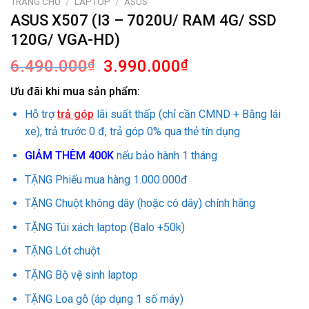
TRANG CHỦ
/
LAPTOP
/
ASUS
ASUS X507 (I3 – 7020U/ RAM 4G/ SSD
120G/ VGA-HD)
Giá
Giá
6.490.000
₫
3.990.000
₫
gốc
hiện
Ưu đãi khi mua sản phẩm:
là:
tại
6.490.000₫.
là:
Hỗ trợ
trả góp
lãi suất thấp (chỉ cần CMND + Bằng lái
3.990.000₫.
xe), trả trước 0 đ, trả góp 0% qua thẻ tín dụng
GIẢM THÊM 400K
nếu bảo hành 1 tháng
TẶNG Phiếu mua hàng 1.000.000đ
TẶNG Chuột không dây (hoặc có dây) chính hãng
TẶNG Túi xách laptop (Balo +50k)
TẶNG Lót chuột
TẶNG Bộ vệ sinh laptop
TẶNG Loa gỗ (áp dụng 1 số máy)