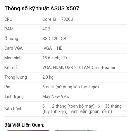
Thông số kỹ thuật ASUS X507
CPU
Core I3 – 7020U
RAM
4GB
Ổ cứng
SSD 120 GB
Card VGA
VGA – HD
Màn hình
15.6 inch, HD
Kết nối
VGA, HDMI, USB 2.0, LAN, Card-Reader
Trọng lượng
2.0 kg
Pin
6 cells (sử dụng liên tục 3 giờ)
Tình trạng
Máy New 99%
6 – 12 tháng (toàn bộ máy) | 6 – 36 tháng
Bảo hành
(tùy linh kiện) | vĩnh viễn (phần mềm)
Bài Viết Liên Quan: