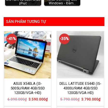
phục
Windows - Đảm…
SẢN PHẨM TƯƠNG TỰ
-41%
-35%
ASUS X540LA (I3-
DELL LATITUDE E5440 (I5-
5005U/RAM 4GB/SSD
4300U/RAM 4GB/SSD
120GB/VGA–HD)
120GB/VGA-HD)
Giá
Giá
Giá
Giá
6.090.000
₫
3.590.000
₫
5.790.000
₫
3.790.000
₫
gốc
hiện
gốc
hiện
là:
tại
là:
tại