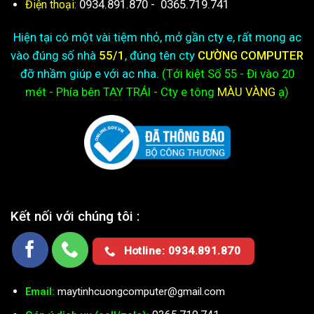
0934.891.870
-
0365.719.741
Điện thoại:
Hiện tại có một vài tiệm nhỏ, mở gần cty e, rất mong ac
vào đúng số nhà
55/1
, đúng tên cty
CƯỜNG COMPUTER
đỡ nhầm giúp e với ac nha.
(Tới kiệt
Số 55 - Đi vào 20
mét - Phía bên TAY TRÁI - Cty e
tông
MÀU VÀNG
ạ)
Kết nối với chúng tôi :
Hotline: 0934.891.870
Email:
maytinhcuongcomputer@gmail.com