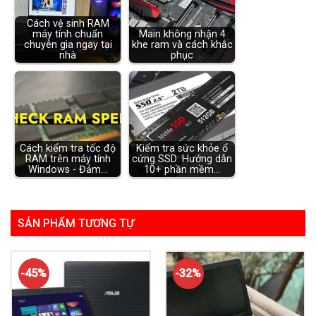
Cách vệ sinh RAM
máy tính chuẩn
Main không nhận 4
chuyên gia ngay tại
khe ram và cách khắc
nhà
phục
Cách kiểm tra tốc độ
Kiểm tra sức khỏe ổ
RAM trên máy tính
cứng SSD: Hướng dẫn
Windows - Đảm…
10+ phần mềm…
SẢN PHẨM TƯƠNG TỰ
-45%
-32%