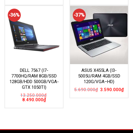
gốc
hiện
gốc
hiện
là:
tại
là:
tại
5.790.000₫.
là:
6.090.000₫.
là:
3.790.000₫.
3.59
-36%
-37%
DELL 7567 (I7-
ASUS X455LA (I3-
7700HQ/RAM 8GB/SSD
5005U/RAM 4GB/SSD
128GB/HDD 500GB/VGA-
120G/VGA–HD)
GTX 1050TI)
Giá
Giá
5.690.000
₫
3.590.000
₫
gốc
hiện
13.250.000
₫
là:
tại
Giá
Giá
8.490.000
₫
5.690.000₫.
là:
gốc
hiện
3.59
là:
tại
13.250.000₫.
là:
8.490.000₫.