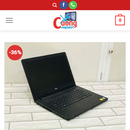
Skip
to
content
0
-36%