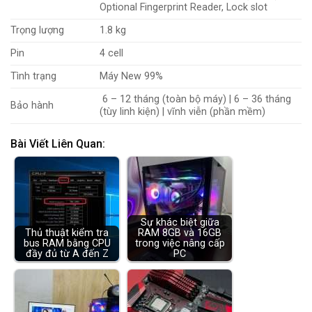
Optional Fingerprint Reader, Lock slot
Trọng lượng
1.8 kg
Pin
4
cell
Tình trạng
Máy New 99%
6 – 12 tháng (toàn bộ máy) | 6 – 36 tháng
Bảo hành
(tùy linh kiện) | vĩnh viễn (phần mềm)
Bài Viết Liên Quan:
Sự khác biệt giữa
Thủ thuật kiểm tra
RAM 8GB và 16GB
bus RAM bằng CPU
trong việc nâng cấp
đầy đủ từ A đến Z
PC