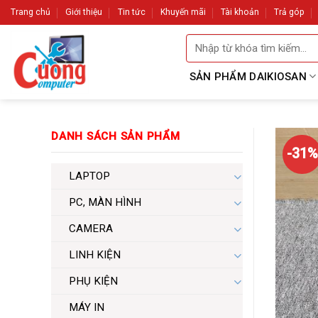
Skip
Trang chủ
Giới thiệu
Tin tức
Khuyến mãi
Tài khoản
Trả góp
to
Tìm
content
kiếm:
SẢN PHẨM DAIKIOSAN
DANH SÁCH SẢN PHẨM
-31%
LAPTOP
PC, MÀN HÌNH
CAMERA
LINH KIỆN
PHỤ KIỆN
MÁY IN