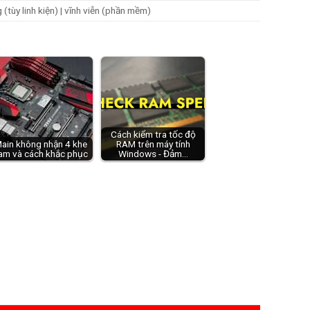
(tùy linh kiện) | vĩnh viễn (phần mềm)
Cách kiểm tra tốc độ
ain không nhận 4 khe
RAM trên máy tính
am và cách khắc phục
Windows - Đảm…