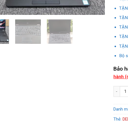
TẶNG
TẶNG
TẶNG
TẶNG
TẶNG
Bộ s
Bảo h
hành (
DELL 52
Danh m
Thẻ:
DE