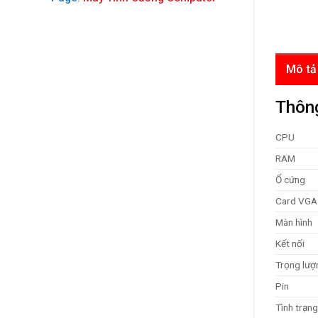
Mô tả
Thông
CPU
RAM
Ổ cứng
Card VGA
Màn hình
Kết nối
Trọng lượ
Pin
Tình trạng