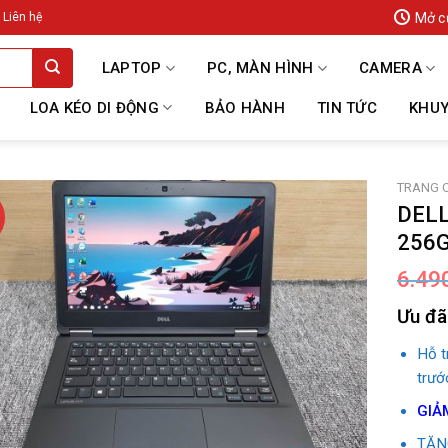
Mở c
Liên hệ
LAPTOP
PC, MÀN HÌNH
CAMERA
LOA KÉO DI ĐỘNG
BẢO HÀNH
TIN TỨC
KHUY
TRANG 
DELL
256
6.49
Ưu đã
Hỗ 
trướ
GIẢ
TẶNG