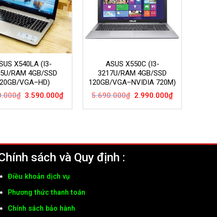
SUS X540LA (I3-
ASUS X550C (I3-
05U/RAM 4GB/SSD
3217U/RAM 4GB/SSD
20GB/VGA–HD)
120GB/VGA–NVIDIA 720M)
Giá
Giá
Giá
Giá
0.000
₫
3.590.000
₫
5.690.000
₫
2.990.000
₫
gốc
hiện
gốc
hiện
là:
tại
là:
tại
6.090.000₫.
là:
5.690.000₫.
là:
3.590.000₫.
2.990.000₫.
Chính sách và Quy định :
Điều khoản dịch vụ
Phương thức thanh toán
Chính sách bảo hành