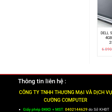
DELL 
4GB
2
6.090
Thông tin liên hệ :
CÔNG TY TNHH THƯƠNG MẠI VÀ DỊCH V
CƯỜNG COMPUTER
Giấy phép ĐKKD + MST:
0402144629
do Sở KHĐT