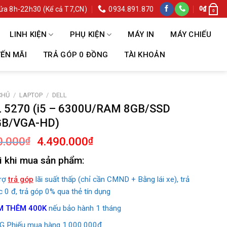
ửa 8h-22h30 (Kể cả T7,CN)
0934.891.870
0
₫
0
LINH KIỆN
PHỤ KIỆN
MÁY IN
MÁY CHIẾU
ẾN MÃI
TRẢ GÓP 0 ĐỒNG
TÀI KHOẢN
CHỦ
/
LAPTOP
/
DELL
 5270 (i5 – 6300U/RAM 8GB/SSD
GB/VGA-HD)
Giá
Giá
0.000
4.490.000
₫
₫
gốc
hiện
i khi mua sản phẩm:
là:
tại
6.490.000₫.
là:
trợ
trả góp
lãi suất thấp (chỉ cần CMND + Bằng lái xe), trả
4.490.000₫.
c 0 đ, trả góp 0% qua thẻ tín dụng
M THÊM 400K
nếu bảo hành 1 tháng
 Phiếu mua hàng 1.000.000đ