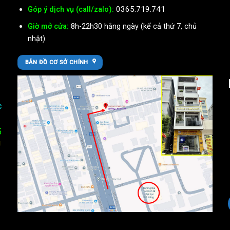
0365.719.741
Góp ý dịch vụ (call/zalo):
Giờ mở cửa:
8h-22h30 hằng ngày (kể cả thứ 7, chủ
nhật)
BẢN ĐỒ CƠ SỞ CHÍNH
c
5
U