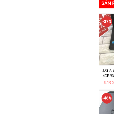
SẢN 
-37%
ASUS 
4GB/S
5.190
-46%