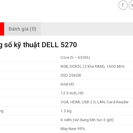
Đánh giá (0)
 số kỹ thuật DELL 5270
Core i5 – 6300U
8GB, DDR3L (2 khe RAM), 1600 MHz
SSD 256GB
Intel HD
12.5 inch, HD
VGA, HDMI, USB 2.0, LAN, Card-Reader
ng
1.5 kg
6 cells (sử dụng liên tục 3 giờ)
Máy New 99%