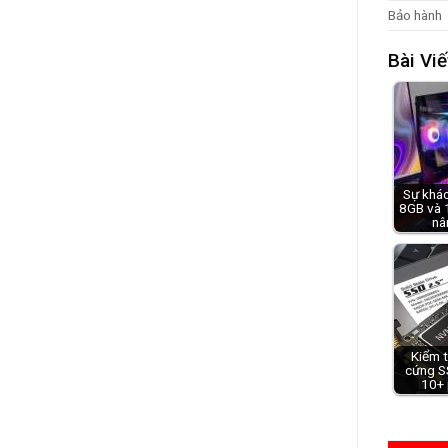
Bảo hành
Bài Viế
Sự khác
8GB và 
nâ
Kiểm t
cứng S
10+