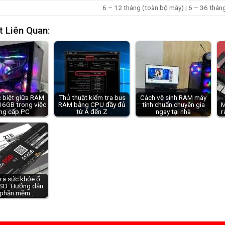
6 – 12 tháng (toàn bộ máy) | 6 – 36 tháng 
t Liên Quan:
 biệt giữa RAM
Thủ thuật kiểm tra bus
Cách vệ sinh RAM máy
16GB trong việc
RAM bằng CPU đầy đủ
tính chuẩn chuyên gia
M
ng cấp PC
từ A đến Z
ngay tại nhà
r
ra sức khỏe ổ
SD: Hướng dẫn
 phần mềm…