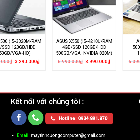
5530 (I5-3320M/RAM
ASUS X550 (I5-4210U/RAM
A
/SSD 120GB/HDD
4GB/SSD 120GB/HDD
50
50GB/VGA-HD)
500GB/VGA–NVIDIA 820M)
1
Giá
Giá
Giá
Giá
.000
₫
3.290.000
₫
6.990.000
₫
3.990.000
₫
6.09
gốc
hiện
gốc
hiện
là:
tại
là:
tại
6.090.000₫.
là:
6.990.000₫.
là:
3.290.000₫.
3.990.000₫.
Kết nối với chúng tôi :
Ụ
Hotline: 0934.891.870
Email:
maytinhcuongcomputer@gmail.com