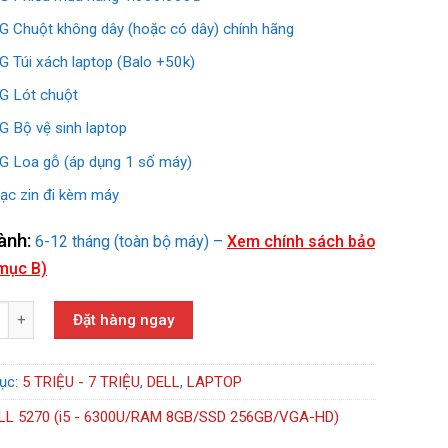
 Chuột không dây (hoặc có dây) chính hãng
 Túi xách laptop (Balo +50k)
 Lót chuột
 Bộ vệ sinh laptop
 Loa gỗ (áp dụng 1 số máy)
ạc zin đi kèm máy
ành:
6-12 tháng (toàn bộ máy) –
Xem chính sách bảo
mục B)
70 (i5 - 6300U/RAM 8GB/SSD 256GB/VGA-HD) số lượng
Đặt hàng ngay
ục:
5 TRIỆU - 7 TRIỆU
,
DELL
,
LAPTOP
LL 5270 (i5 - 6300U/RAM 8GB/SSD 256GB/VGA-HD)