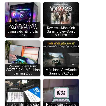
Sự khác biệt giữa
RAM 8GB và 16GB
Review - Màn hình
trong việc nâng cấp
Gaming ViewSonic
PC
VX2728
[Review] ViewSonic
VX2780-2K - Màn hình
Màn hình ViewSonic
gaming 2K…
Gaming VX2458
4 lợi ích khi nâng cấp
Hướng dẫn sử dụng