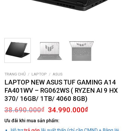
TRANG CHỦ
/
LAPTOP
/
ASUS
LAPTOP NEW ASUS TUF GAMING A14
FA401WV – RG062WS ( RYZEN AI 9 HX
370/ 16GB/ 1TB/ 4060 8GB)
Giá
Giá
38.690.000
₫
34.990.000
₫
gốc
hiện
Ưu đãi khi mua sản phẩm:
là:
tại
38.690.000₫.
là:
Hỗ trợ
trả góp
lãi suất thấp (chỉ cần CMND + Bằng lái