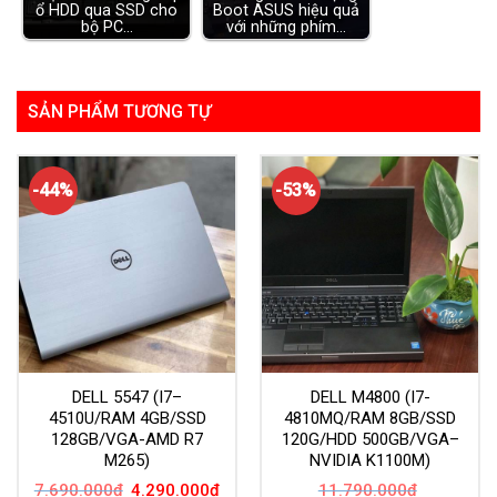
ổ HDD qua SSD cho
Boot ASUS hiệu quả
bộ PC…
với những phím…
SẢN PHẨM TƯƠNG TỰ
-44%
-53%
DELL 5547 (I7–
DELL M4800 (I7-
4510U/RAM 4GB/SSD
4810MQ/RAM 8GB/SSD
128GB/VGA-AMD R7
120G/HDD 500GB/VGA–
M265)
NVIDIA K1100M)
Giá
Giá
7.690.000
₫
4.290.000
₫
11.790.000
₫