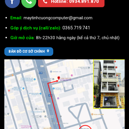
Hotline: 0934.891.870
Email:
maytinhcuongcomputer@gmail.com
0365.719.741
Góp ý dịch vụ (call/zalo):
Giờ mở cửa:
8h-22h30 hằng ngày (kể cả thứ 7, chủ nhật)
BẢN ĐỒ CƠ SỞ CHÍNH