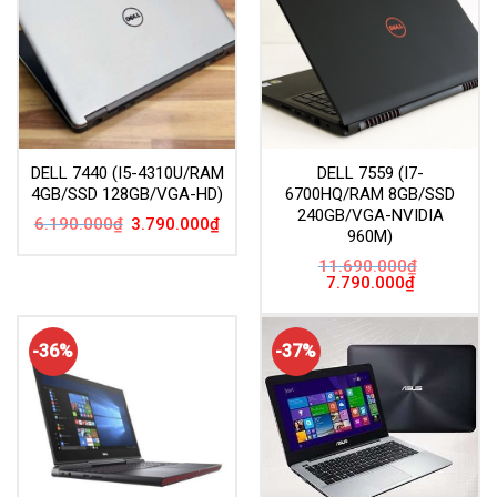
DELL 7440 (I5-4310U/RAM
DELL 7559 (I7-
4GB/SSD 128GB/VGA-HD)
6700HQ/RAM 8GB/SSD
240GB/VGA-NVIDIA
Giá
Giá
6.190.000
₫
3.790.000
₫
960M)
gốc
hiện
là:
tại
6.190.000₫.
là:
11.690.000
₫
3.790.000₫.
Giá
Giá
7.790.000
₫
gốc
hiện
là:
tại
11.690.000₫.
là:
7.790.000₫.
-36%
-37%