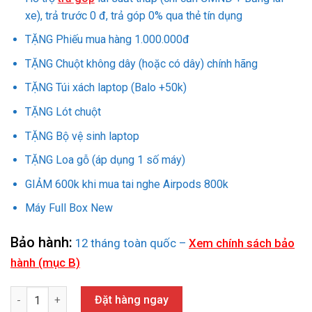
34.990.000₫.
xe), trả trước 0 đ, trả góp 0% qua thẻ tín dụng
TẶNG Phiếu mua hàng 1.000.000đ
TẶNG Chuột không dây (hoặc có dây) chính hãng
TẶNG Túi xách laptop (Balo +50k)
TẶNG Lót chuột
TẶNG Bộ vệ sinh laptop
TẶNG Loa gỗ (áp dụng 1 số máy)
GIẢM 600k khi mua tai nghe Airpods 800k
Máy Full Box New
Bảo hành:
12 tháng toàn quốc –
Xem chính sách bảo
hành (mục B)
LAPTOP NEW ASUS TUF GAMING A14 FA401WV - RG062WS ( RYZEN
Đặt hàng ngay