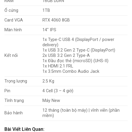
RAM
16GB DDR4
Ổ cứng
1TB
Card VGA
RTX 4060 8GB
Màn hình
14″ IPS
1x Type-C USB 4 (DisplayPort / power
delivery)
1x USB 3.2 Gen 2 Type-C (DisplayPort)
Kết nối
2x USB 3.2 Gen 2 Type-A
1x Đầu đọc thẻ (microSD) (UHS-II)
1x HDMI 2.1 FRL
1x 3.5mm Combo Audio Jack
Trọng lượng
2.5 Kg
Pin
4 Cell (3 – 4 giờ)
Tình trạng
Máy New
12 tháng (toàn bộ máy) | vĩnh viễn (phần
Bảo hành
mềm)
Bài Viết Liên Quan: