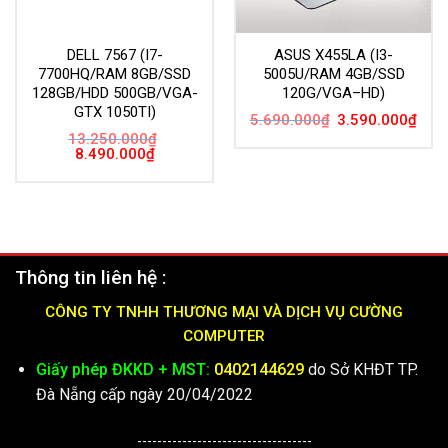
DELL 7567 (I7-
ASUS X455LA (I3-
7700HQ/RAM 8GB/SSD
5005U/RAM 4GB/SSD
128GB/HDD 500GB/VGA-
120G/VGA–HD)
GTX 1050TI)
Giá
Giá
5.690.000
₫
3.590.000
₫
gốc
hiện
13.250.000
₫
là:
tại
Giá
Giá
8.490.000
₫
5.690.000₫.
là:
gốc
hiện
3.59
là:
tại
13.250.000₫.
là:
8.490.000₫.
Thông tin liên hệ :
CÔNG TY TNHH THƯƠNG MẠI VÀ DỊCH VỤ CƯỜNG
COMPUTER
Giấy phép ĐKKD + MST:
0402144629
do Sở KHĐT TP.
Đà Nẵng cấp ngày 20/04/2022
-----------------------------------