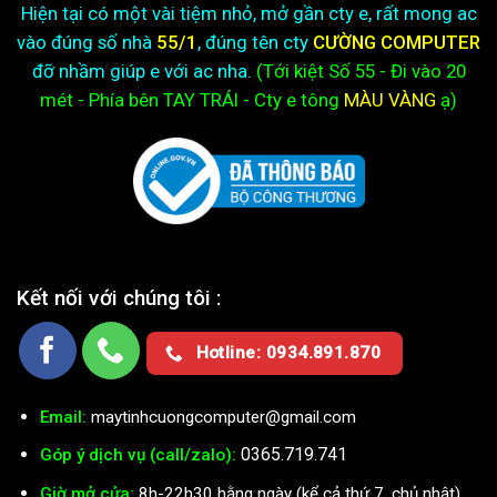
Hiện tại có một vài tiệm nhỏ, mở gần cty e, rất mong ac
vào đúng số nhà
55/1
, đúng tên cty
CƯỜNG COMPUTER
đỡ nhầm giúp e với ac nha.
(Tới kiệt
Số 55 - Đi vào 20
mét - Phía bên TAY TRÁI - Cty e
tông
MÀU VÀNG
ạ)
Kết nối với chúng tôi :
Hotline: 0934.891.870
Email:
maytinhcuongcomputer@gmail.com
0365.719.741
Góp ý dịch vụ (call/zalo):
Giờ mở cửa:
8h-22h30 hằng ngày (kể cả thứ 7, chủ nhật)