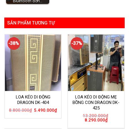
Bluetooth đơn…
SẢN PHẨM TƯƠNG TỰ
-38%
-37%
LOA KÉO DI ĐỘNG
LOA KÉO DI ĐỘNG MẸ
DRAGON DK-404
BỒNG CON DRAGON DK-
425
Giá
Giá
8.800.000
₫
5.490.000
₫
gốc
hiện
13.200.000
₫
là:
tại
Giá
Giá
8.290.000
₫
8.800.000₫.
là:
gốc
hiện
5.490.000₫.
là:
tại