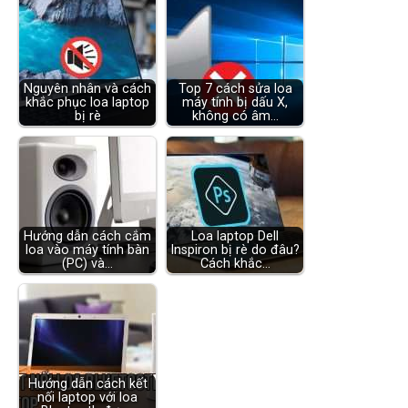
Nguyên nhân và cách
Top 7 cách sửa loa
khắc phục loa laptop
máy tính bị dấu X,
bị rè
không có âm…
Hướng dẫn cách cắm
Loa laptop Dell
loa vào máy tính bàn
Inspiron bị rè do đâu?
(PC) và…
Cách khắc…
Hướng dẫn cách kết
nối laptop với loa