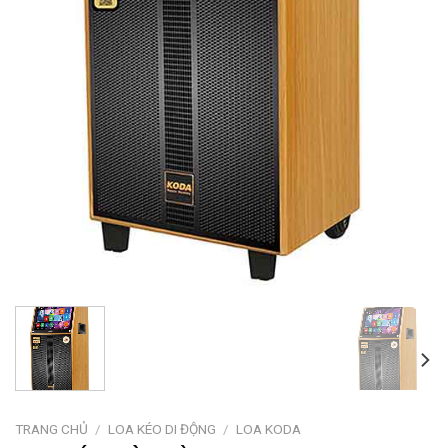
TRANG CHỦ
/
LOA KÉO DI ĐỘNG
/
LOA KODA