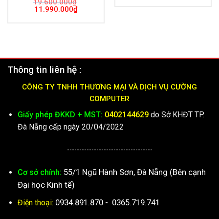
19.600.000
₫
là:
tại
Giá
Giá
11.990.000
₫
7.600.000₫.
là:
gốc
hiện
4.69
là:
tại
19.600.000₫.
là:
11.990.000₫.
Thông tin liên hệ :
CÔNG TY TNHH THƯƠNG MẠI VÀ DỊCH VỤ CƯỜNG
COMPUTER
Giấy phép ĐKKD + MST:
0402144629
do Sở KHĐT TP.
Đà Nẵng cấp ngày 20/04/2022
-----------------------------------
55/1 Ngũ Hành Sơn, Đà Nẵng (Bên cạnh
Cơ sở chính:
Đại học Kinh tế)
0934.891.870
-
0365.719.741
Điện thoại: