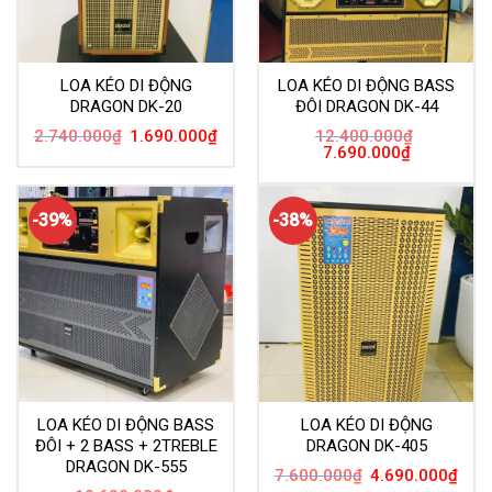
LOA KÉO DI ĐỘNG
LOA KÉO DI ĐỘNG BASS
DRAGON DK-20
ĐÔI DRAGON DK-44
Giá
Giá
2.740.000
₫
1.690.000
₫
12.400.000
₫
gốc
hiện
Giá
Giá
7.690.000
₫
là:
tại
gốc
hiện
2.740.000₫.
là:
là:
tại
1.690.000₫.
12.400.000₫.
là:
7.690.000₫.
-39%
-38%
LOA KÉO DI ĐỘNG BASS
LOA KÉO DI ĐỘNG
ĐÔI + 2 BASS + 2TREBLE
DRAGON DK-405
DRAGON DK-555
Giá
Giá
7.600.000
₫
4.690.000
₫
gốc
hiện