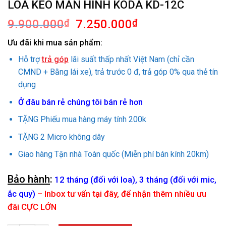
LOA KÉO MÀN HÌNH KODA KD-12C
Giá
Giá
9.900.000
₫
7.250.000
₫
gốc
hiện
Ưu đãi khi mua sản phẩm:
là:
tại
9.900.000₫.
là:
Hỗ trợ
trả góp
lãi suất thấp nhất Việt Nam (chỉ cần
7.250.000₫.
CMND + Bằng lái xe), trả trước 0 đ, trả góp 0% qua thẻ tín
dụng
Ở đâu bán rẻ chúng tôi bán rẻ hơn
TẶNG Phiếu mua hàng máy tính 200k
TẶNG 2 Micro không dây
Giao hàng Tận nhà Toàn quốc (Miễn phí bán kính 20km)
Bảo hành
:
12 tháng (đối với loa), 3 tháng (đối với mic,
ắc quy)
–
Inbox tư vấn tại đây, để nhận thêm nhiều ưu
đãi CỰC LỚN