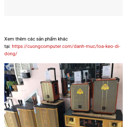
Xem thêm các sản phẩm khác
tại:
https://cuongcomputer.com/danh-muc/loa-keo-di-
dong/