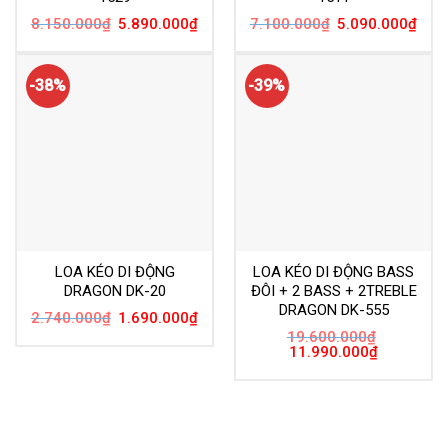
Đà Nẵng cấp ngày 20/04/2022
-----------------------------------
55/1 Ngũ Hành Sơn, Đà Nẵng (Bên cạnh
Cơ sở chính:
Đại học Kinh tế)
0934.891.870
-
0365.719.741
Điện thoại:
Hiện tại có một vài tiệm nhỏ, mở gần cty e, rất mong ac
vào đúng số nhà
55/1
, đúng tên cty
CƯỜNG COMPUTER
đỡ nhầm giúp e với ac nha.
(Tới kiệt
Số 55 - Đi vào 20
mét - Phía bên TAY TRÁI - Cty e
tông
MÀU VÀNG
ạ)