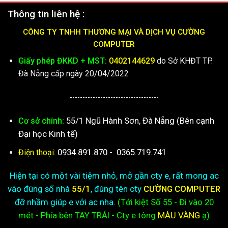
Kết nối với chúng tôi :
Hotline: 0934.891.870
Email:
maytinhcuongcomputer@gmail.com
0365.719.741
Góp ý dịch vụ (call/zalo):
Giờ mở cửa:
8h-22h30 hằng ngày (kể cả thứ 7, chủ nhật)
BẢN ĐỒ CƠ SỞ CHÍNH