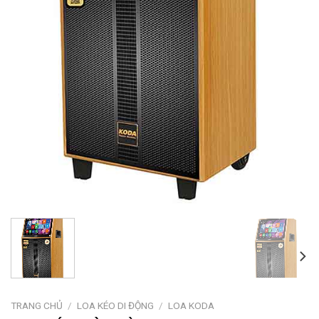
TRANG CHỦ
/
LOA KÉO DI ĐỘNG
/
LOA KODA