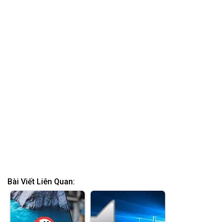
Hướng dẫn cách cắm
Loa laptop Dell
loa vào máy tính bàn
Inspiron bị rè do đâu?
(PC) và…
Cách khắc…
Hướng dẫn cách kết
nối laptop với loa
Bluetooth đơn…
SẢN PHẨM TƯƠNG TỰ
-28%
-18%