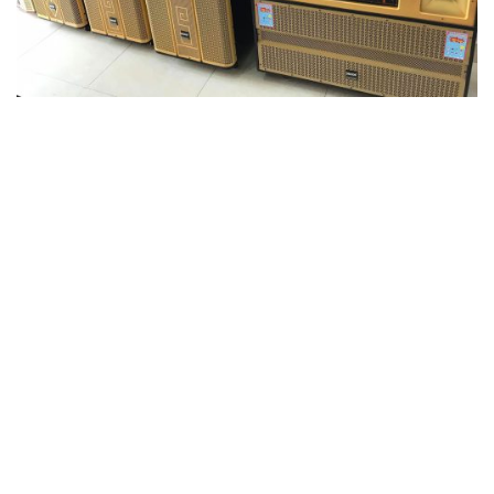
Bài Viết Liên Quan:
Nguyên nhân và cách
Top 7 cách sửa loa
khắc phục loa laptop
máy tính bị dấu X,
bị rè
không có âm…