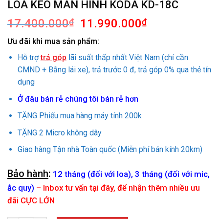
LOA KÉO MÀN HÌNH KODA KD-18C
Giá
Giá
17.400.000
₫
11.990.000
₫
gốc
hiện
Ưu đãi khi mua sản phẩm:
là:
tại
17.400.000₫.
là:
Hỗ trợ
trả góp
lãi suất thấp nhất Việt Nam (chỉ cần
11.990.000₫.
CMND + Bằng lái xe), trả trước 0 đ, trả góp 0% qua thẻ tín
dụng
Ở đâu bán rẻ chúng tôi bán rẻ hơn
TẶNG Phiếu mua hàng máy tính 200k
TẶNG 2 Micro không dây
Giao hàng Tận nhà Toàn quốc (Miễn phí bán kính 20km)
Bảo hành
:
12 tháng (đối với loa), 3 tháng (đối với mic,
ắc quy)
–
Inbox tư vấn tại đây, để nhận thêm nhiều ưu
đãi CỰC LỚN