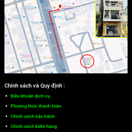
Fanpage Facebook :
tại đây
Tư vấn 24/7 ⇒
!
Về Trang chủ
CƯỜNG COMPUTER - Nơi đặt trọn niềm tin khách hàng