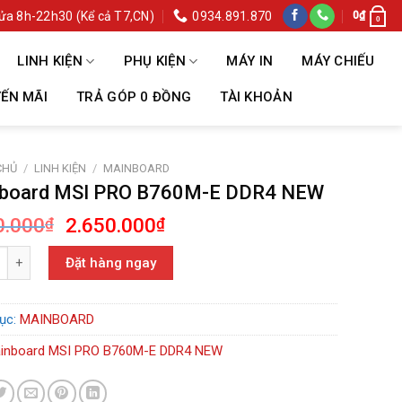
ửa 8h-22h30 (Kể cả T7,CN)
0934.891.870
0
₫
0
LINH KIỆN
PHỤ KIỆN
MÁY IN
MÁY CHIẾU
ẾN MÃI
TRẢ GÓP 0 ĐỒNG
TÀI KHOẢN
CHỦ
/
LINH KIỆN
/
MAINBOARD
board MSI PRO B760M-E DDR4 NEW
Giá
Giá
0.000
2.650.000
₫
₫
gốc
hiện
rd MSI PRO B760M-E DDR4 NEW số lượng
là:
tại
Đặt hàng ngay
2.990.000₫.
là:
2.650.000₫.
ục:
MAINBOARD
inboard MSI PRO B760M-E DDR4 NEW