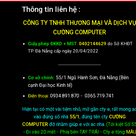
Thông tin liên hệ :
CÔNG TY TNHH THƯƠNG MẠI VÀ DỊCH V
CƯỜNG COMPUTER
Giấy phép ĐKKD + MST:
0402144629
do Sở KHĐT
TP. Đà Nẵng cấp ngày 20/04/2022
-----------------------------------
55/1 Ngũ Hành Sơn, Đà Nẵng (Bên
Cơ sở chính:
cạnh Đại học Kinh tế)
0934.891.870
-
0365.719.741
Điện thoại:
Hiện tại có một vài tiệm nhỏ, mở gần cty e, rất mong a
vào đúng số nhà
55/1
, đúng tên cty
CƯỜNG
COMPUTER
đỡ nhầm giúp e với ac nha.
(Tới kiệt
Số 5
- Đi vào 20 mét - Phía bên TAY TRÁI - Cty e
tông
MÀ