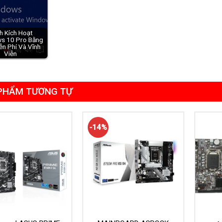
h Kích Hoạt
s 10 Pro Bằng
ễn Phí Và Vĩnh
Viễn
PHẨM TƯƠNG TỰ
-14%