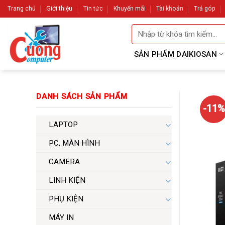
Skip
Trang chủ
Giới thiệu
Tin tức
Khuyến mãi
Tài khoản
Trả góp
to
Tìm
content
kiếm:
SẢN PHẨM DAIKIOSAN
DANH SÁCH SẢN PHẨM
-11%
LAPTOP
PC, MÀN HÌNH
CAMERA
LINH KIỆN
PHỤ KIỆN
MÁY IN