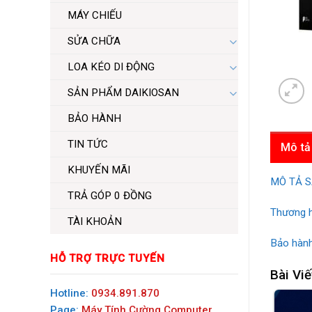
MÁY CHIẾU
SỬA CHỮA
LOA KÉO DI ĐỘNG
SẢN PHẨM DAIKIOSAN
BẢO HÀNH
TIN TỨC
Mô tả
KHUYẾN MÃI
MÔ TẢ 
TRẢ GÓP 0 ĐỒNG
Thương h
TÀI KHOẢN
Bảo hành
HỖ TRỢ TRỰC TUYẾN
Bài Viế
Hotline:
0934.891.870
Page:
Máy Tính Cường Computer