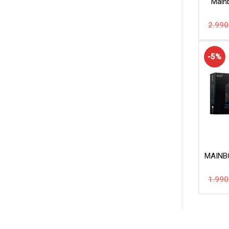
Main
2.990
-5%
MAINB
1.990