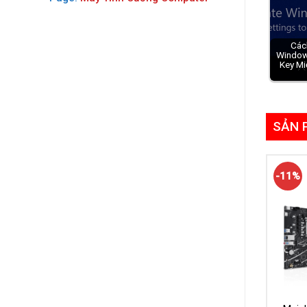
Các
Window
Key Mi
SẢN 
-11%