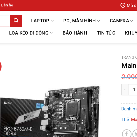
Mở c
Liên hệ
LAPTOP
PC, MÀN HÌNH
CAMERA
LOA KÉO DI ĐỘNG
BẢO HÀNH
TIN TỨC
KHUY
TRANG 
Main
2.99
Mainboa
Danh m
Thẻ:
Ma