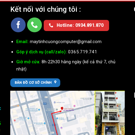
Kết nối với chúng tôi :
Ụ
Hotline: 0934.891.870
Email:
maytinhcuongcomputer@gmail.com
0365.719.741
Góp ý dịch vụ (call/zalo):
Giờ mở cửa:
8h-22h30 hằng ngày (kể cả thứ 7, chủ
nhật)
BẢN ĐỒ CƠ SỞ CHÍNH
c
5
U