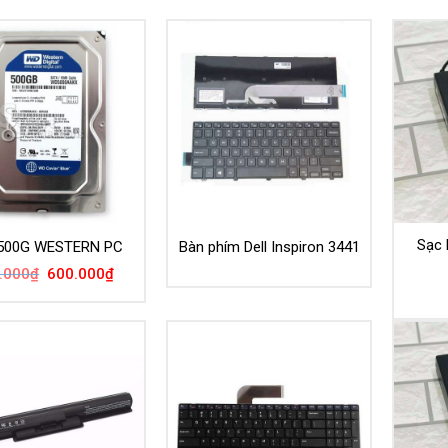
Sạc 
500G WESTERN PC
Bàn phím Dell Inspiron 3441
Giá
Giá
.000
₫
600.000
₫
gốc
hiện
là:
tại
950.000₫.
là:
600.000₫.