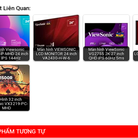
t Liên Quan:
ình Viewsonic
Màn hình VIEWSONIC
Màn hình ViewSonic
P-MHD 24 inch
LCD MONITOR 24 inch
VG2755 2K 27 inch
L
 IPS 144Hz
VA2430-H-W-6
QHD IPS 60Hz 5ms
Hình 32 inch
ic VX3219-PC-
MHD
PHẨM TƯƠNG TỰ