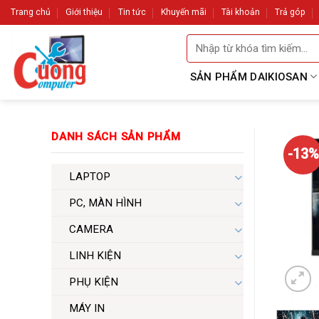
Skip
Trang chủ
Giới thiệu
Tin tức
Khuyến mãi
Tài khoản
Trả góp
to
Tìm
content
kiếm:
SẢN PHẨM DAIKIOSAN
DANH SÁCH SẢN PHẨM
-13%
LAPTOP
PC, MÀN HÌNH
CAMERA
LINH KIỆN
PHỤ KIỆN
MÁY IN