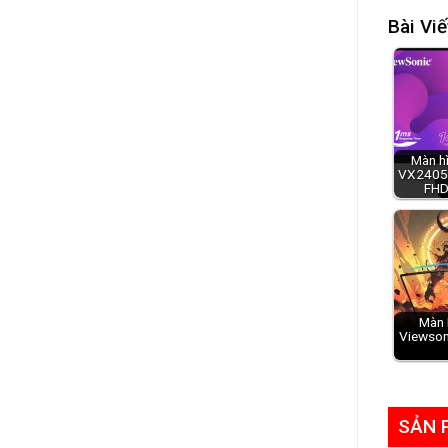
Bài Viế
Màn h
VX2405-
FHD
Màn 
Viewson
SẢN 