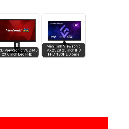
Màn Hình Viewsonic
CD ViewSonic VG2440
VX2528 25 inch IPS
23.6 inch Led FHD
FHD 180Hz 0.5ms