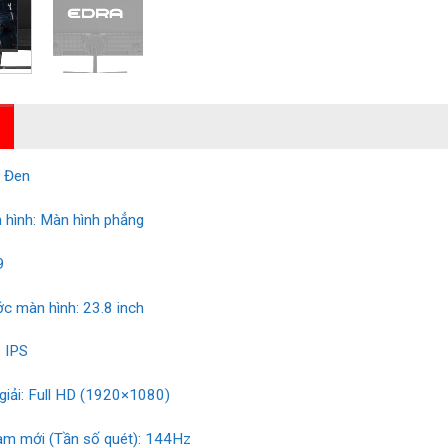
 Đen
 hình: Màn hình phẳng
9
ớc màn hình: 23.8 inch
 IPS
giải: Full HD (1920×1080)
àm mới (Tần số quét): 144Hz