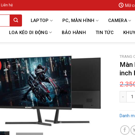
Mở c
Liên hệ
LAPTOP
PC, MÀN HÌNH
CAMERA
LOA KÉO DI ĐỘNG
BẢO HÀNH
TIN TỨC
KHUY
TRANG 
Màn 
inch
2.35
Màn hìn
Danh m