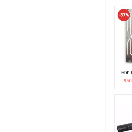
-37%
HDD 
950