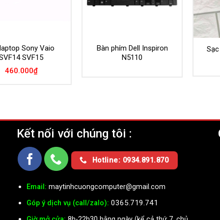
 laptop Sony Vaio
Bàn phím Dell Inspiron
Sạc
SVF14 SVF15
N5110
460.000
₫
Kết nối với chúng tôi :
Ụ
Hotline: 0934.891.870
Email:
maytinhcuongcomputer@gmail.com
0365.719.741
Góp ý dịch vụ (call/zalo):
Giờ mở cửa:
8h-22h30 hằng ngày (kể cả thứ 7, chủ