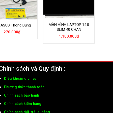
MÀN HÌNH LAPTOP 14.0
 ASUS Thông Dụng
SLIM 40 CHAN
270.000
₫
1.100.000
₫
Chính sách và Quy định :
Điều khoản dịch vụ
Phương thức thanh toán
Chính sách bảo hành
Chính sách kiểm hàng
Chính sách đổi, trả lại hàng