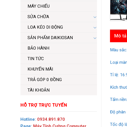
MÁY CHIẾU
SỬA CHỮA
LOA KÉO DI ĐỘNG
Mô tả
SẢN PHẨM DAIKIOSAN
BẢO HÀNH
Màu sắc:
TIN TỨC
Loại màn
KHUYẾN MÃI
Tỉ lệ: 16:
TRẢ GÓP 0 ĐỒNG
Kích thư
TÀI KHOẢN
Tấm nền:
HỖ TRỢ TRỰC TUYẾN
Độ phân 
Hotline:
0934.891.870
Tốc độ l
Page:
Máy Tính Cường Computer