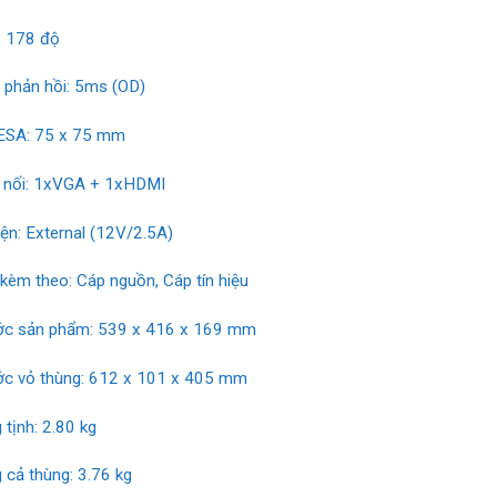
: 178 độ
n phản hồi: 5ms (OD)
ESA: 75 x 75 mm
 nối: 1xVGA + 1xHDMI
ện: External (12V/2.5A)
 kèm theo: Cáp nguồn, Cáp tín hiệu
ớc sản phẩm: 539 x 416 x 169 mm
ớc vỏ thùng: 612 x 101 x 405 mm
 tịnh: 2.80 kg
 cả thùng: 3.76 kg