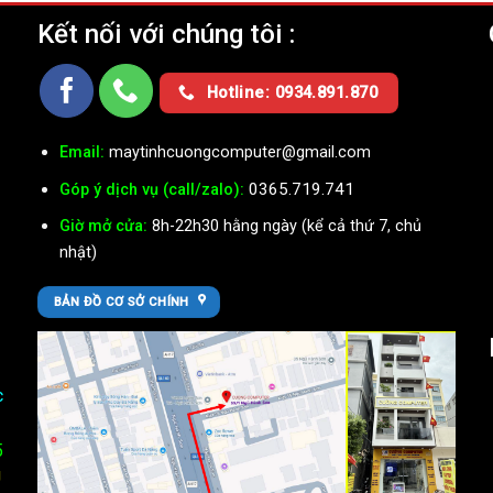
Kết nối với chúng tôi :
Ụ
Hotline: 0934.891.870
Email:
maytinhcuongcomputer@gmail.com
0365.719.741
Góp ý dịch vụ (call/zalo):
Giờ mở cửa:
8h-22h30 hằng ngày (kể cả thứ 7, chủ
nhật)
BẢN ĐỒ CƠ SỞ CHÍNH
c
5
U