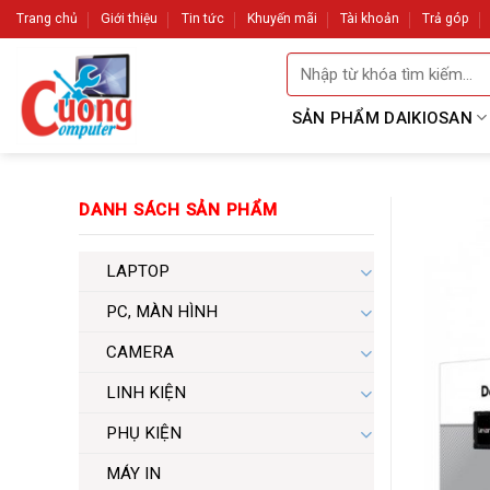
Skip
Trang chủ
Giới thiệu
Tin tức
Khuyến mãi
Tài khoản
Trả góp
to
Tìm
content
kiếm:
SẢN PHẨM DAIKIOSAN
DANH SÁCH SẢN PHẨM
LAPTOP
PC, MÀN HÌNH
CAMERA
LINH KIỆN
PHỤ KIỆN
MÁY IN