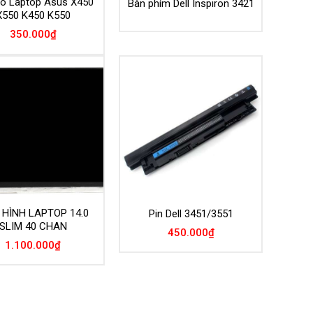
ho Laptop Asus X450
Bàn phím Dell Inspiron 3421
X550 K450 K550
350.000
₫
HÌNH LAPTOP 14.0
Pin Dell 3451/3551
SLIM 40 CHAN
450.000
₫
1.100.000
₫