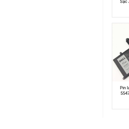
Sạc 
Pin l
554