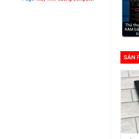
Thủ thu
RAM bằ
t
SẢN 