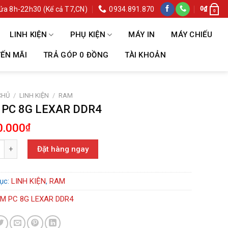
ửa 8h-22h30 (Kể cả T7,CN)
0934.891.870
0
₫
0
LINH KIỆN
PHỤ KIỆN
MÁY IN
MÁY CHIẾU
ẾN MÃI
TRẢ GÓP 0 ĐỒNG
TÀI KHOẢN
CHỦ
/
LINH KIỆN
/
RAM
PC 8G LEXAR DDR4
0.000
₫
8G LEXAR DDR4 số lượng
Đặt hàng ngay
ục:
LINH KIỆN
,
RAM
M PC 8G LEXAR DDR4