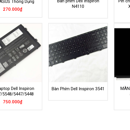
Bàn phím Dell Inspiron
Pin c
ASUS Thông Dụng
N4110
270.000
₫
aptop Dell Inspiron
MÀN 
Bàn Phím Dell Inspiron 3541
7/5548/5447/5448
750.000
₫