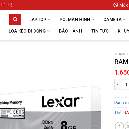
Mở c
Liên hệ
LAPTOP
PC, MÀN HÌNH
CAMERA
LOA KÉO DI ĐỘNG
BẢO HÀNH
TIN TỨC
KHUY
TRANG 
RAM 
1.65
RAM PC 
Danh m
Thẻ:
RA