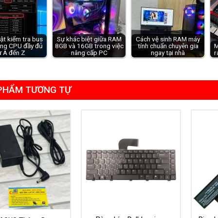
ật kiểm tra bus
Sự khác biệt giữa RAM
Cách vệ sinh RAM máy
ng CPU đầy đủ
8GB và 16GB trong việc
tính chuẩn chuyên gia
M
ừ A đến Z
nâng cấp PC
ngay tại nhà
r
PHẨM TƯƠNG TỰ