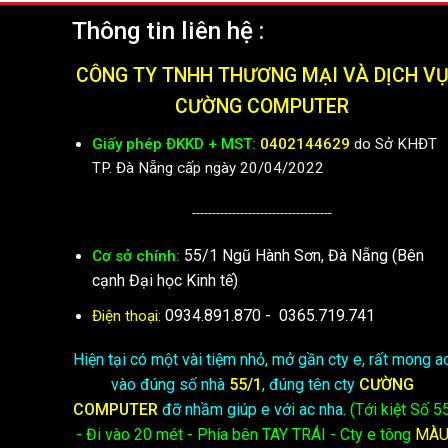
Thông tin liên hệ :
CÔNG TY TNHH THƯƠNG MẠI VÀ DỊCH V
CƯỜNG COMPUTER
Giấy phép ĐKKD + MST:
0402144629
do Sở KHĐT
TP. Đà Nẵng cấp ngày 20/04/2022
-----------------------------------
55/1 Ngũ Hành Sơn, Đà Nẵng (Bên
Cơ sở chính:
cạnh Đại học Kinh tế)
0934.891.870
-
0365.719.741
Điện thoại:
Hiện tại có một vài tiệm nhỏ, mở gần cty e, rất mong a
vào đúng số nhà
55/1
, đúng tên cty
CƯỜNG
COMPUTER
đỡ nhầm giúp e với ac nha.
(Tới kiệt
Số 5
- Đi vào 20 mét - Phía bên TAY TRÁI - Cty e
tông
MÀ