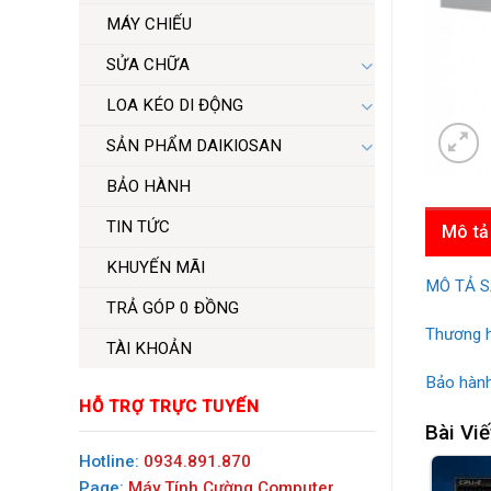
MÁY CHIẾU
SỬA CHỮA
LOA KÉO DI ĐỘNG
SẢN PHẨM DAIKIOSAN
BẢO HÀNH
TIN TỨC
Mô tả
KHUYẾN MÃI
MÔ TẢ 
TRẢ GÓP 0 ĐỒNG
Thương h
TÀI KHOẢN
Bảo hành
HỖ TRỢ TRỰC TUYẾN
Bài Viế
Hotline:
0934.891.870
Page:
Máy Tính Cường Computer