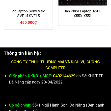
Pin laptop Sony Vaio
Bàn Phím Laptop ASUS
SVF14 SVF15
X550, X551
460.000
₫
Thông tin liên hệ :
CÔNG TY TNHH THƯƠNG MẠI VÀ DỊCH VỤ CƯỜNG
COMPUTER
Giấy phép ĐKKD + MST:
0402144629
do Sở KHĐT TP.
Đà Nẵng cấp ngày 20/04/2022
-----------------------------------
55/1 Ngũ Hành Sơn, Đà Nẵng (Bên cạnh
Cơ sở chính: