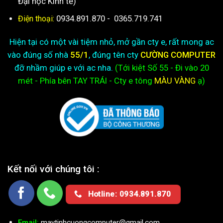
Đại học Kinh tế)
0934.891.870
-
0365.719.741
Điện thoại:
Hiện tại có một vài tiệm nhỏ, mở gần cty e, rất mong ac
vào đúng số nhà
55/1
, đúng tên cty
CƯỜNG COMPUTER
đỡ nhầm giúp e với ac nha.
(Tới kiệt
Số 55 - Đi vào 20
mét - Phía bên TAY TRÁI - Cty e
tông
MÀU VÀNG
ạ)
Kết nối với chúng tôi :
Hotline: 0934.891.870
Email:
maytinhcuongcomputer@gmail.com