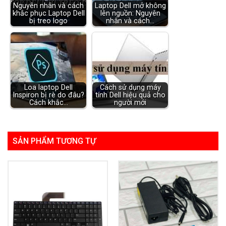
Nguyên nhân và cách
Laptop Dell mở không
khắc phục Laptop Dell
lên nguồn: Nguyên
bị treo logo
nhân và cách…
Loa laptop Dell
Cách sử dụng máy
Inspiron bị rè do đâu?
tính Dell hiệu quả cho
Cách khắc…
người mới
SẢN PHẨM TƯƠNG TỰ