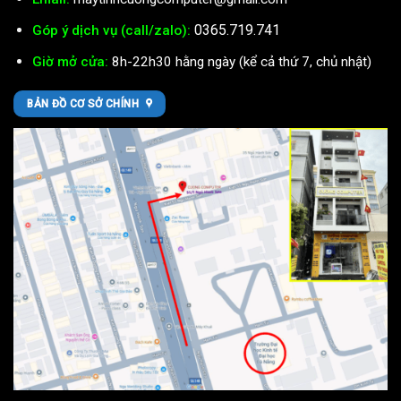
0365.719.741
Góp ý dịch vụ (call/zalo):
Giờ mở cửa:
8h-22h30 hằng ngày (kể cả thứ 7, chủ nhật)
BẢN ĐỒ CƠ SỞ CHÍNH