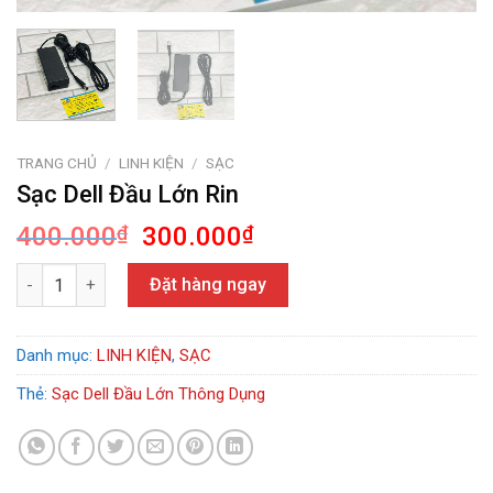
TRANG CHỦ
/
LINH KIỆN
/
SẠC
Sạc Dell Đầu Lớn Rin
Giá
Giá
400.000
₫
300.000
₫
gốc
hiện
Sạc Dell Đầu Lớn Rin số lượng
là:
tại
Đặt hàng ngay
400.000₫.
là:
300.000₫.
Danh mục:
LINH KIỆN
,
SẠC
Thẻ:
Sạc Dell Đầu Lớn Thông Dụng