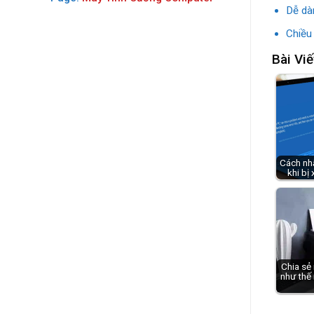
Dễ dà
Chiều
Bài Viế
Cách nhâ
khi bị
Chia sẻ
như thế