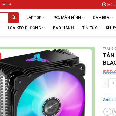
Mở c
Liên hệ
LAPTOP
PC, MÀN HÌNH
CAMERA
LOA KÉO DI ĐỘNG
BẢO HÀNH
TIN TỨC
KHUY
TRANG 
TẢN 
BLA
550.
TẢN NH
Danh m