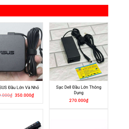
Sạc Dell Đầu Lớn Thông
SUS Đầu Lớn Và Nhỏ
Dụng
Giá
Giá
9.000
₫
350.000
₫
gốc
hiện
270.000
₫
là:
tại
499.000₫.
là:
350.000₫.