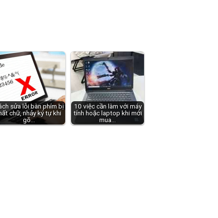
ch sửa lỗi bàn phím bị
10 việc cần làm với máy
ất chữ, nhảy ký tự khi
tính hoặc laptop khi mới
gõ…
mua…