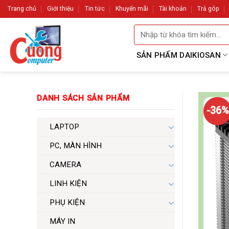
Skip
Trang chủ
Giới thiệu
Tin tức
Khuyến mãi
Tài khoản
Trả góp
to
Tìm
content
kiếm:
SẢN PHẨM DAIKIOSAN
DANH SÁCH SẢN PHẨM
-36%
LAPTOP
PC, MÀN HÌNH
CAMERA
LINH KIỆN
PHỤ KIỆN
MÁY IN