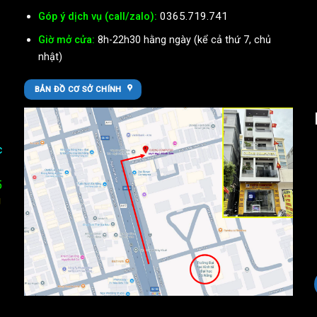
0365.719.741
Góp ý dịch vụ (call/zalo):
Giờ mở cửa:
8h-22h30 hằng ngày (kể cả thứ 7, chủ
nhật)
BẢN ĐỒ CƠ SỞ CHÍNH
c
5
U