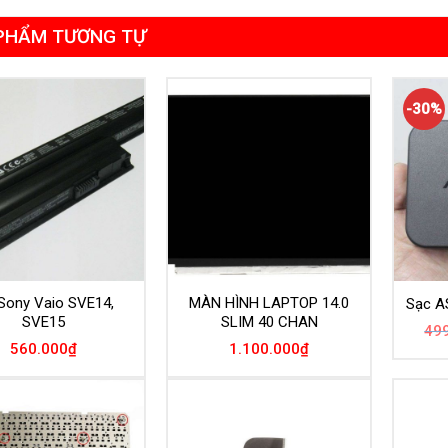
PHẨM TƯƠNG TỰ
-30%
 Sony Vaio SVE14,
MÀN HÌNH LAPTOP 14.0
Sạc A
SVE15
SLIM 40 CHAN
49
560.000
₫
1.100.000
₫