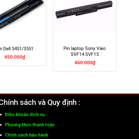
Pin laptop Sony Vaio
n Dell 3451/3551
SVF14 SVF15
450.000
₫
460.000
₫
Chính sách và Quy định :
Điều khoản dịch vụ
Phương thức thanh toán
Chính sách bảo hành