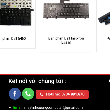
Bàn phím Dell Inspiron
n phím Dell 5460
Pi
N4110
Kết nối với chúng tôi :
Ụ
Hotline: 0934.891.870
Email:
maytinhcuongcomputer@gmail.com