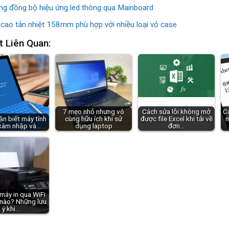
ng đồng bộ hiệu ứng led thông qua Mainboard
 cao tản nhiệt 158mm phù hợp với nhiều loại vỏ case
t Liên Quan:
7 mẹo nhỏ nhưng vô
Cách sửa lỗi không mở
Cá
̣n biết máy tính
cùng hữu ích khi sử
được file Excel khi tải về
m
 xâm nhập và…
dụng laptop
đơn…
 máy in qua WiFi
 nào? Những lưu
ý khi…