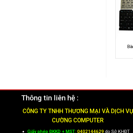
Bà
Thông tin liên hệ :
CÔNG TY TNHH THƯƠNG MẠI VÀ DỊCH V
CƯỜNG COMPUTER
Giấy phép ĐKKD + MST:
0402144629
do Sở KHĐT