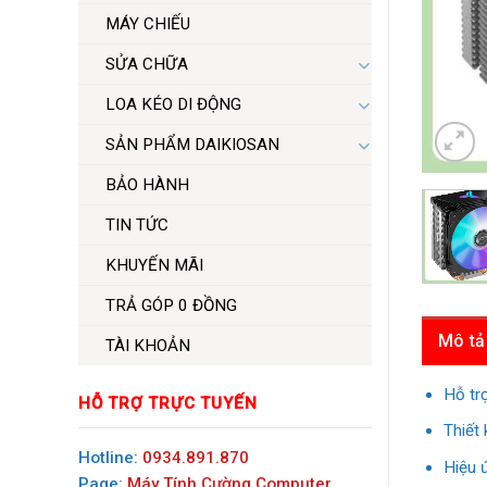
MÁY CHIẾU
SỬA CHỮA
LOA KÉO DI ĐỘNG
SẢN PHẨM DAIKIOSAN
BẢO HÀNH
TIN TỨC
KHUYẾN MÃI
TRẢ GÓP 0 ĐỒNG
Mô tả
TÀI KHOẢN
Hỗ tr
HỖ TRỢ TRỰC TUYẾN
Thiết 
Hotline:
0934.891.870
Hiệu 
Page:
Máy Tính Cường Computer