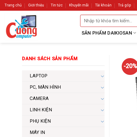
Skip
Trang chủ
Giới thiệu
Tin tức
Khuyến mãi
Tài khoản
Trả góp
to
Tìm
content
kiếm:
SẢN PHẨM DAIKIOSAN
DANH SÁCH SẢN PHẨM
-20%
LAPTOP
PC, MÀN HÌNH
CAMERA
LINH KIỆN
PHỤ KIỆN
MÁY IN