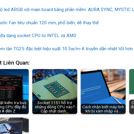
ộ led ARGB với main board bằng phần mềm: AURA SYNC, MYSTIC
hước Fan tiêu chuẩn 120 mm, phổ biến, dễ thay thế
 đa dạng socket CPU từ INTEL và AMD
m tản TG25 đặc biệt hiệu suất 10.5w/m-K truyền dẫn nhiệt tốt hơn
t Liên Quan:
ật kiểm tra bus
Socket 1151 hỗ trợ
C
ng CPU đầy đủ
những dòng CPU nào?
Cách nhận biết máy tính
đư
ừ A đến Z
Cập nhật danh…
khi bị xâm nhập và…