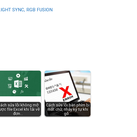
 LIGHT SYNC, RGB FUSION
ách sửa lỗi không mở
Cách sửa lỗi bàn phím bị
ợc file Excel khi tải về
mất chữ, nhảy ký tự khi
đơn…
gõ…