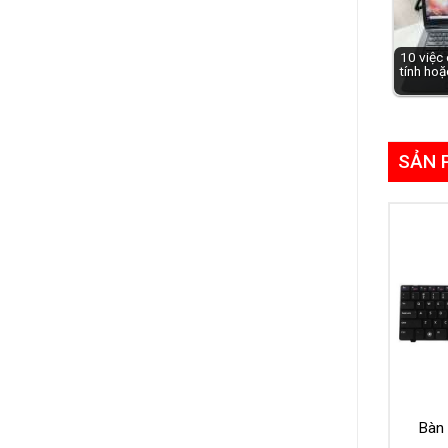
10 việc 
tính hoặ
SẢN 
Bàn 