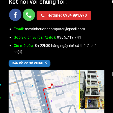
Kết nối với chúng tôi :
Ụ
Hotline: 0934.891.870
Email:
maytinhcuongcomputer@gmail.com
0365.719.741
Góp ý dịch vụ (call/zalo):
Giờ mở cửa:
8h-22h30 hằng ngày (kể cả thứ 7, chủ
nhật)
BẢN ĐỒ CƠ SỞ CHÍNH
c
5
U