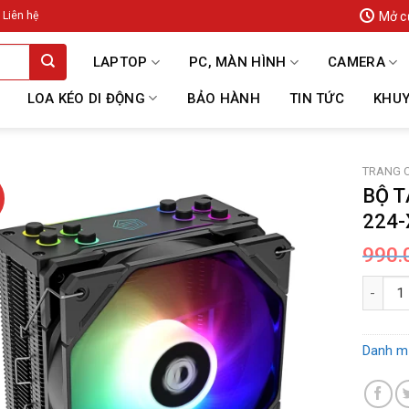
Mở c
Liên hệ
LAPTOP
PC, MÀN HÌNH
CAMERA
LOA KÉO DI ĐỘNG
BẢO HÀNH
TIN TỨC
KHUY
TRANG 
BỘ T
224-
990.
BỘ TẢN 
Danh m