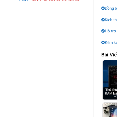
Đồng b
Kích t
Hỗ trợ
Kèm ke
Bài Viế
Thủ thu
RAM bằ
t