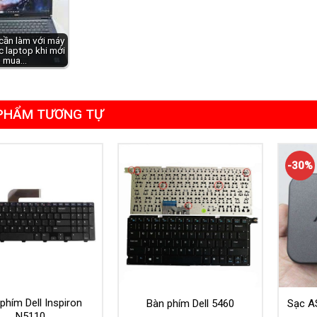
cần làm với máy
c laptop khi mới
mua…
PHẨM TƯƠNG TỰ
-30%
phím Dell Inspiron
Bàn phím Dell 5460
Sạc A
N5110