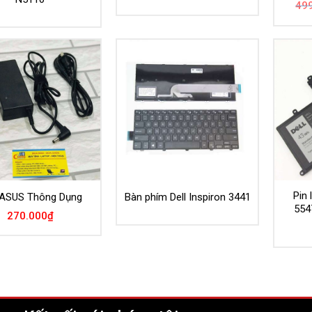
49
Pin 
ASUS Thông Dụng
Bàn phím Dell Inspiron 3441
554
270.000
₫