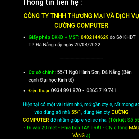
Thông tin liên hệ :
CÔNG TY TNHH THƯƠNG MẠI VÀ DỊCH V
CƯỜNG COMPUTER
Giấy phép ĐKKD + MST:
0402144629
do Sở KHĐT
TP. Đà Nẵng cấp ngày 20/04/2022
-----------------------------------
55/1 Ngũ Hành Sơn, Đà Nẵng (Bên
Cơ sở chính:
cạnh Đại học Kinh tế)
0934.891.870
-
0365.719.741
Điện thoại:
Hiện tại có một vài tiệm nhỏ, mở gần cty e, rất mong a
vào đúng số nhà
55/1
, đúng tên cty
CƯỜNG
COMPUTER
đỡ nhầm giúp e với ac nha.
(Tới kiệt
Số 5
- Đi vào 20 mét - Phía bên TAY TRÁI - Cty e
tông
MÀ
VÀNG
ạ)