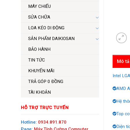
MÁY CHIẾU
SỬA CHỮA
LOA KÉO DI ĐỘNG
SẢN PHẨM DAIKIOSAN
BẢO HÀNH
TIN TỨC
Mô tả
KHUYẾN MÃI
Intel L
TRẢ GÓP 0 ĐỒNG
AMD 
TÀI KHOẢN
Hệ thô
HỖ TRỢ TRỰC TUYẾN
Top co
Hotline:
0934.891.870
Diện tí
Page:
Máy Tính Cường Computer