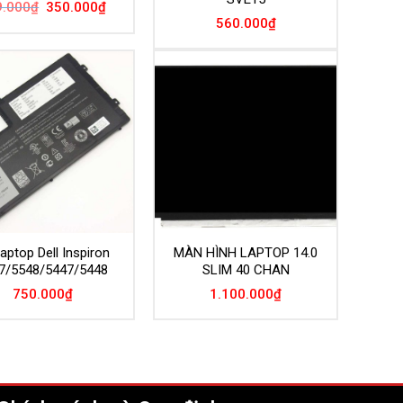
Giá
Giá
9.000
₫
350.000
₫
gốc
hiện
560.000
₫
là:
tại
499.000₫.
là:
350.000₫.
laptop Dell Inspiron
MÀN HÌNH LAPTOP 14.0
7/5548/5447/5448
SLIM 40 CHAN
750.000
₫
1.100.000
₫