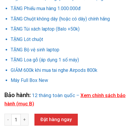
TẶNG Phiếu mua hàng 1.000.000đ
TẶNG Chuột không dây (hoặc có dây) chính hãng
TẶNG Túi xách laptop (Balo +50k)
TẶNG Lót chuột
TẶNG Bộ vệ sinh laptop
TẶNG Loa gỗ (áp dụng 1 số máy)
GIẢM 600k khi mua tai nghe Airpods 800k
Máy Full Box New
Bảo hành:
12 tháng toàn quốc –
Xem chính sách bảo
hành (mục B)
ASUS TUF GAMING F15 FX506HF (i5-11400H /8GB /512GB /RTX 205
Đặt hàng ngay