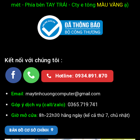
mét - Phía bên TAY TRÁI - Cty e
tông
MÀU VÀNG
ạ)
Kết nối với chúng tôi :
Hotline: 0934.891.870
Email:
maytinhcuongcomputer@gmail.com
0365.719.741
Góp ý dịch vụ (call/zalo):
Giờ mở cửa:
8h-22h30 hằng ngày (kể cả thứ 7, chủ nhật)
BẢN ĐỒ CƠ SỞ CHÍNH