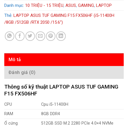
Danh mục:
10 TRIỆU - 15 TRIỆU
,
ASUS
,
GAMING
,
LAPTOP
Thẻ:
LAPTOP ASUS TUF GAMING F15 FX506HF (i5-11400H
/8GB /512GB /RTX 2050 /15.6'')
Mô tả
Đánh giá (0)
Thông số kỹ thuật LAPTOP ASUS TUF GAMING
F15 FX506HF
CPU
Cpu i5-11400H
RAM
8GB DDR4
Ổ cứng
512GB SSD M.2 2280 PCIe 4.0×4 NVMe