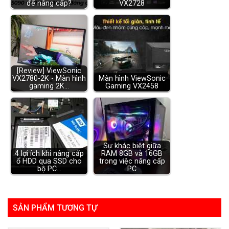
để nâng cấp?
VX2728
[Review] ViewSonic
VX2780-2K - Màn hình
Màn hình ViewSonic
gaming 2K…
Gaming VX2458
Sự khác biệt giữa
4 lợi ích khi nâng cấp
RAM 8GB và 16GB
ổ HDD qua SSD cho
trong việc nâng cấp
bộ PC…
PC
SẢN PHẨM TƯƠNG TỰ