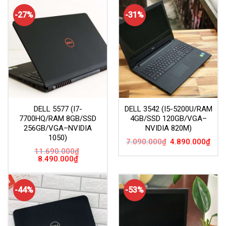
-27%
-31%
DELL 5577 (I7-
DELL 3542 (I5-5200U/RAM
7700HQ/RAM 8GB/SSD
4GB/SSD 120GB/VGA–
256GB/VGA–NVIDIA
NVIDIA 820M)
1050)
Giá
Giá
7.090.000
₫
4.890.000
₫
gốc
hiện
11.690.000
₫
là:
tại
Giá
Giá
8.490.000
₫
7.090.000₫.
là:
gốc
hiện
4.89
là:
tại
11.690.000₫.
là:
8.490.000₫.
-44%
-53%