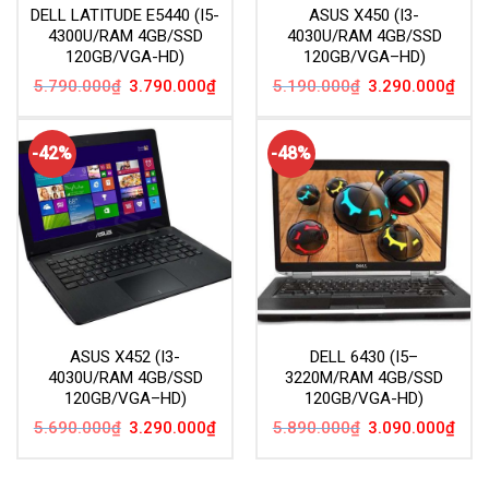
DELL LATITUDE E5440 (I5-
ASUS X450 (I3-
4300U/RAM 4GB/SSD
4030U/RAM 4GB/SSD
120GB/VGA-HD)
120GB/VGA–HD)
Giá
Giá
Giá
Giá
5.790.000
₫
3.790.000
₫
5.190.000
₫
3.290.000
₫
gốc
hiện
gốc
hiện
là:
tại
là:
tại
5.790.000₫.
là:
5.190.000₫.
là:
3.790.000₫.
3.29
-42%
-48%
ASUS X452 (I3-
DELL 6430 (I5–
4030U/RAM 4GB/SSD
3220M/RAM 4GB/SSD
120GB/VGA–HD)
120GB/VGA-HD)
Giá
Giá
Giá
Giá
5.690.000
₫
3.290.000
₫
5.890.000
₫
3.090.000
₫
gốc
hiện
gốc
hiện
là:
tại
là:
tại
5.690.000₫.
là:
5.890.000₫.
là:
3.290.000₫.
3.09