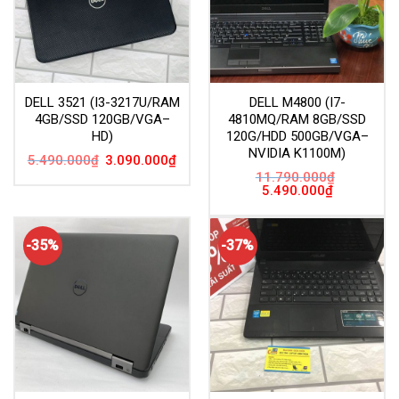
DELL 3521 (I3-3217U/RAM
DELL M4800 (I7-
4GB/SSD 120GB/VGA–
4810MQ/RAM 8GB/SSD
HD)
120G/HDD 500GB/VGA–
NVIDIA K1100M)
Giá
Giá
5.490.000
₫
3.090.000
₫
gốc
hiện
11.790.000
₫
là:
tại
Giá
Giá
5.490.000
₫
5.490.000₫.
là:
gốc
hiện
3.090.000₫.
là:
tại
11.790.000₫.
là:
5.490.000₫.
-35%
-37%