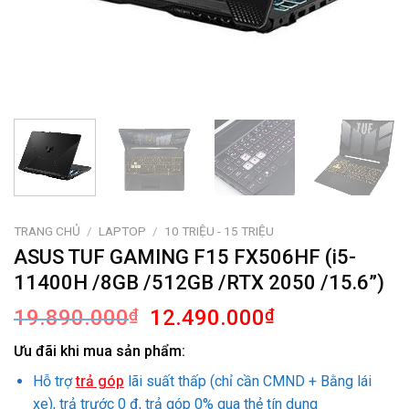
TRANG CHỦ
/
LAPTOP
/
10 TRIỆU - 15 TRIỆU
ASUS TUF GAMING F15 FX506HF (i5-
11400H /8GB /512GB /RTX 2050 /15.6”)
Giá
Giá
19.890.000
₫
12.490.000
₫
gốc
hiện
Ưu đãi khi mua sản phẩm:
là:
tại
19.890.000₫.
là:
Hỗ trợ
trả góp
lãi suất thấp (chỉ cần CMND + Bằng lái
12.490.000₫.
xe), trả trước 0 đ, trả góp 0% qua thẻ tín dụng