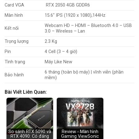
Card VGA
RTX 2050 4GB GDDR6
Màn hình
15.6″ IPS (1920 x 1080),144Hz
Webcam HD – HDMI – Bluetooth 4.0 – USB
Kết nối
3.0 – Wireless – Lan
Trọng lượng
2.3 Kg
Pin
4 Cell (3 – 4 giờ)
Tình trạng
Máy Like New
6 tháng (toàn bộ máy) | vĩnh viễn (phần
Bảo hành
mềm)
Bài Viết Liên Quan:
So sánh RTX 5090 và
Review - Màn hình
RTX 4090: Có đáng
Gaming ViewSonic